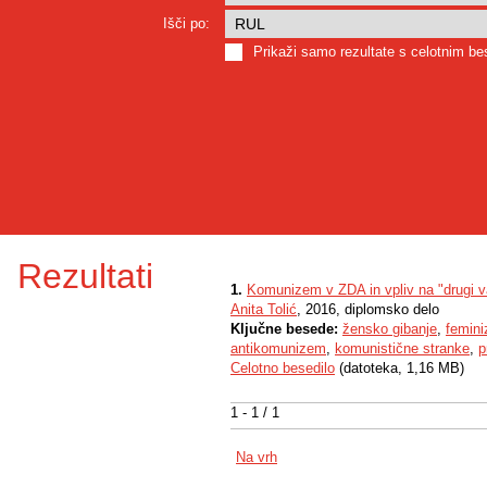
Išči po:
Prikaži samo rezultate s celotnim b
Rezultati
1.
Komunizem v ZDA in vpliv na "drugi v
Anita Tolić
, 2016, diplomsko delo
Ključne besede:
žensko gibanje
,
femin
antikomunizem
,
komunistične stranke
,
p
Celotno besedilo
(datoteka, 1,16 MB)
1 - 1 / 1
Na vrh