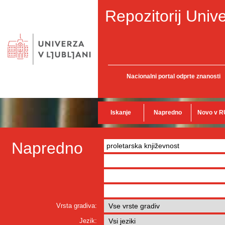
Repozitorij Unive
Nacionalni portal odprte znanosti
Iskanje
Napredno
Novo v R
Napredno
Vrsta gradiva:
Jezik: