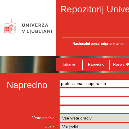
Repozitorij Unive
Nacionalni portal odprte znanosti
Iskanje
Napredno
Novo v R
Napredno
Vrsta gradiva:
Jezik: