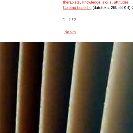
therapists
,
knowledge
,
skills
,
attitudes
Celotno besedilo
(datoteka, 290,88 KB) 
1 - 2 / 2
Na vrh