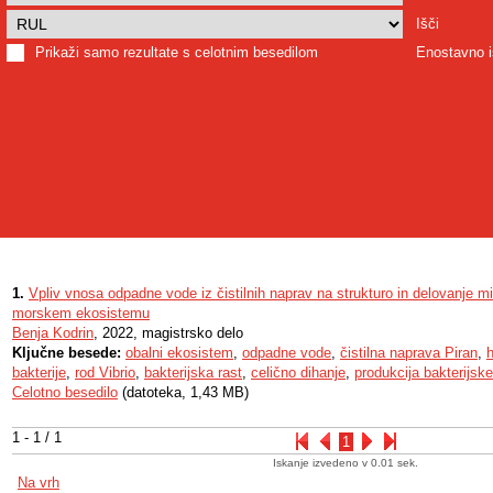
Išči
Prikaži samo rezultate s celotnim besedilom
Enostavno i
1.
Vpliv vnosa odpadne vode iz čistilnih naprav na strukturo in delovanje 
morskem ekosistemu
Benja Kodrin
, 2022, magistrsko delo
Ključne besede:
obalni ekosistem
,
odpadne vode
,
čistilna naprava Piran
,
h
bakterije
,
rod Vibrio
,
bakterijska rast
,
celično dihanje
,
produkcija bakterijsk
Celotno besedilo
(datoteka, 1,43 MB)
1 - 1 / 1
1
Iskanje izvedeno v 0.01 sek.
Na vrh