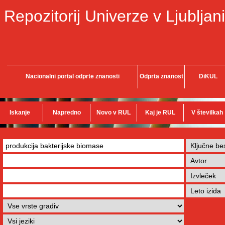
Repozitorij Univerze v Ljubljani
Nacionalni portal odprte znanosti
Odprta znanost
DiKUL
Iskanje
Napredno
Novo v RUL
Kaj je RUL
V številkah