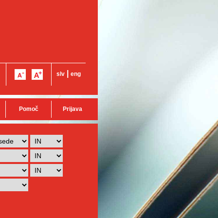
|
slv
eng
Pomoč
Prijava