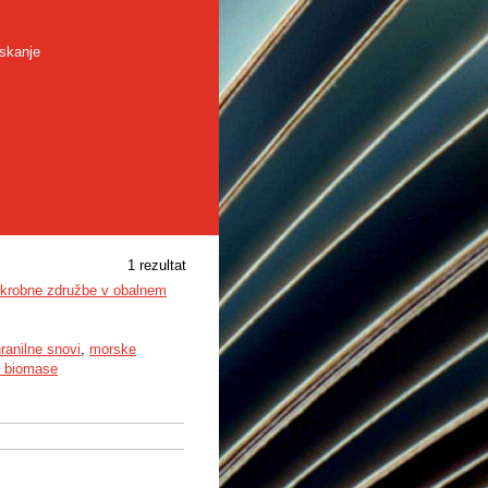
skanje
1 rezultat
mikrobne združbe v obalnem
ranilne snovi
,
morske
e biomase