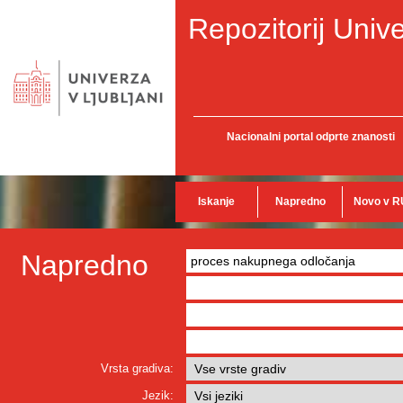
Repozitorij Unive
Nacionalni portal odprte znanosti
Iskanje
Napredno
Novo v R
Napredno
Vrsta gradiva:
Jezik: