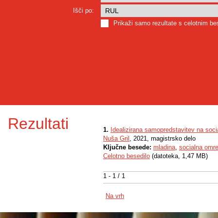
Išči po:
Prikaži samo rezultate s celotnim b
Rezultati
1.
Idealizirana samopredstavitev na soci
Nuša Gril
, 2021, magistrsko delo
Ključne besede:
mladina
,
socialna omre
Celotno besedilo
(datoteka, 1,47 MB)
1 - 1 / 1
Na vrh