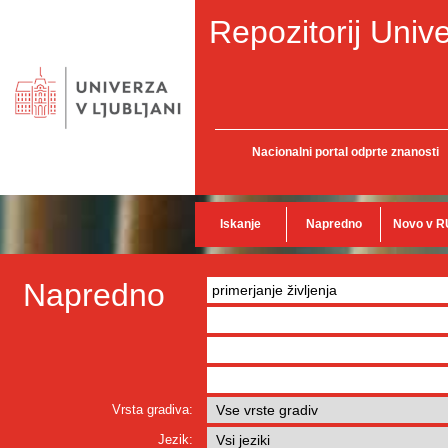
Repozitorij Unive
Nacionalni portal odprte znanosti
Iskanje
Napredno
Novo v R
Napredno
Vrsta gradiva:
Jezik: