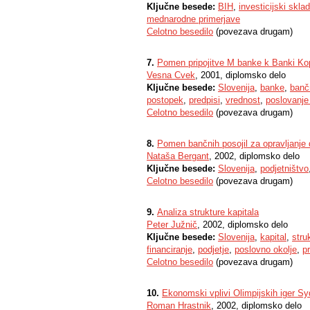
Ključne besede:
BIH
,
investicijski sklad
mednarodne primerjave
Celotno besedilo
(povezava drugam)
7.
Pomen pripojitve M banke k Banki Kop
Vesna Cvek
, 2001, diplomsko delo
Ključne besede:
Slovenija
,
banke
,
banč
postopek
,
predpisi
,
vrednost
,
poslovanje
Celotno besedilo
(povezava drugam)
8.
Pomen bančnih posojil za opravljanje
Nataša Bergant
, 2002, diplomsko delo
Ključne besede:
Slovenija
,
podjetništvo
Celotno besedilo
(povezava drugam)
9.
Analiza strukture kapitala
Peter Južnič
, 2002, diplomsko delo
Ključne besede:
Slovenija
,
kapital
,
stru
financiranje
,
podjetje
,
poslovno okolje
,
p
Celotno besedilo
(povezava drugam)
10.
Ekonomski vplivi Olimpijskih iger S
Roman Hrastnik
, 2002, diplomsko delo