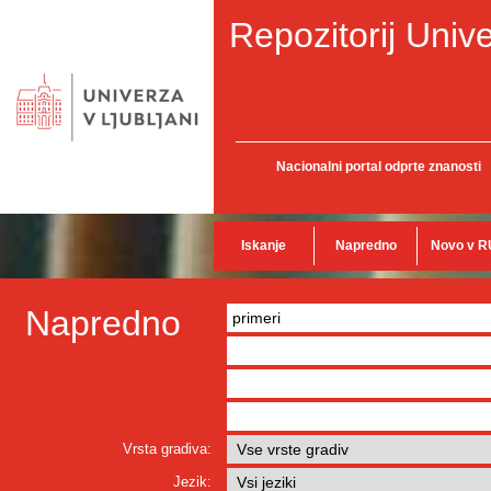
Repozitorij Unive
Nacionalni portal odprte znanosti
Iskanje
Napredno
Novo v R
Napredno
Vrsta gradiva:
Jezik: