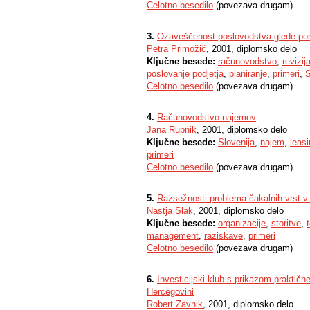
Celotno besedilo
(povezava drugam)
3.
Ozaveščenost poslovodstva glede pom
Petra Primožič
, 2001, diplomsko delo
Ključne besede:
računovodstvo
,
revizij
poslovanje podjetja
,
planiranje
,
primeri
,
S
Celotno besedilo
(povezava drugam)
4.
Računovodstvo najemov
Jana Rupnik
, 2001, diplomsko delo
Ključne besede:
Slovenija
,
najem
,
leas
primeri
Celotno besedilo
(povezava drugam)
5.
Razsežnosti problema čakalnih vrst v 
Nastja Slak
, 2001, diplomsko delo
Ključne besede:
organizacije
,
storitve
,
management
,
raziskave
,
primeri
Celotno besedilo
(povezava drugam)
6.
Investicijski klub s prikazom praktičn
Hercegovini
Robert Zavnik
, 2001, diplomsko delo