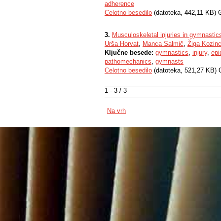
adherence
Celotno besedilo
(datoteka, 442,11 KB) 
3.
Musculoskeletal injuries in gymnastic
Urša Horvat
,
Manca Salmič
,
Žiga Kozin
Ključne besede:
gymnastics
,
injury
,
epi
pathomechanics
,
gymnasts
Celotno besedilo
(datoteka, 521,27 KB) 
1 - 3 / 3
Na vrh