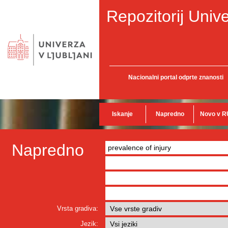
Repozitorij Unive
Nacionalni portal odprte znanosti
Iskanje
Napredno
Novo v R
Napredno
Vrsta gradiva:
Jezik: