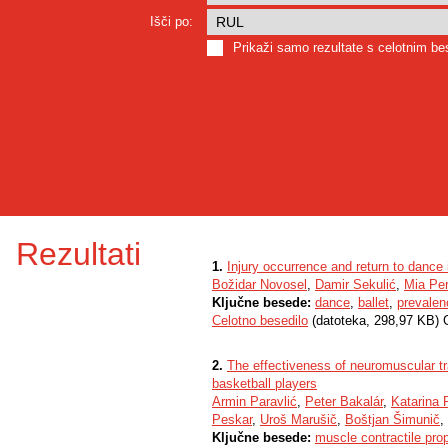
Išči po:
Prikaži samo rezultate s celotnim b
Rezultati
1.
Injury occurrence and return to dance i
Božidar Novosel
,
Damir Sekulić
,
Mia Per
Ključne besede:
dance
,
ballet
,
prevalenc
Celotno besedilo
(datoteka, 298,97 KB) 
2.
The effectiveness of neuromuscular tr
basketball players
Armin Paravlić
,
Peter Bakalár
,
Katarina 
Peskar
,
Uroš Marušič
,
Boštjan Šimunič
,
Ključne besede:
muscle contractile prop