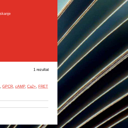
skanje
1 rezultat
,
GPCR
,
cAMP
,
Ca2+
,
FRET