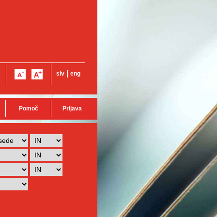
|
slv
eng
Pomoč
Prijava