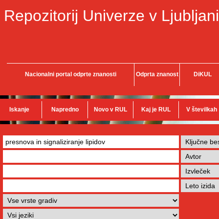
Repozitorij Univerze v Ljubljani
Nacionalni portal odprte znanosti
Odprta znanost
DiKUL
Iskanje
Napredno
Novo v RUL
Kaj je RUL
V številkah