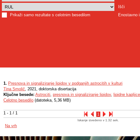
Išči
Prikaži samo rezultate s celotnim besedilom
Enostavno i
1.
Presnova in signaliziranje lipidov v podganjih astrocitih v kulturi
Tina Smolič
, 2021, doktorska disertacija
Ključne besede:
Astrociti
,
presnova in signaliziranje lipidov
,
lipidne kapljice
Celotno besedilo
(datoteka, 5,36 MB)
1 - 1 / 1
1
Iskanje izvedeno v 1.32 sek.
Na vrh