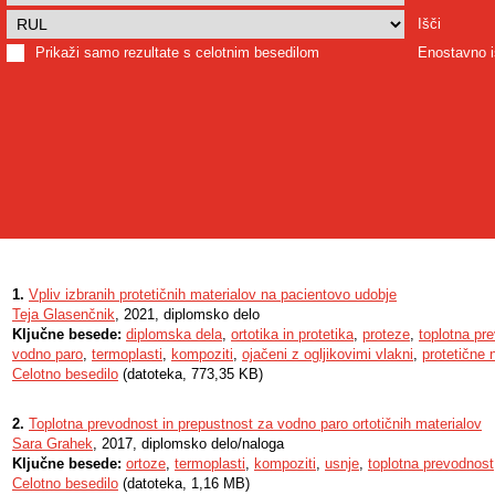
Išči
Prikaži samo rezultate s celotnim besedilom
Enostavno i
1.
Vpliv izbranih protetičnih materialov na pacientovo udobje
Teja Glasenčnik
, 2021, diplomsko delo
Ključne besede:
diplomska dela
,
ortotika in protetika
,
proteze
,
toplotna pr
vodno paro
,
termoplasti
,
kompoziti
,
ojačeni z ogljikovimi vlakni
,
protetične 
Celotno besedilo
(datoteka, 773,35 KB)
2.
Toplotna prevodnost in prepustnost za vodno paro ortotičnih materialov
Sara Grahek
, 2017, diplomsko delo/naloga
Ključne besede:
ortoze
,
termoplasti
,
kompoziti
,
usnje
,
toplotna prevodnost
Celotno besedilo
(datoteka, 1,16 MB)