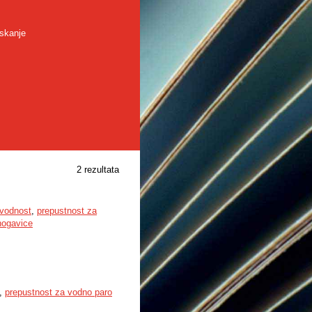
skanje
2 rezultata
evodnost
,
prepustnost za
nogavice
,
prepustnost za vodno paro