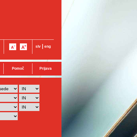
|
slv
eng
Pomoč
Prijava