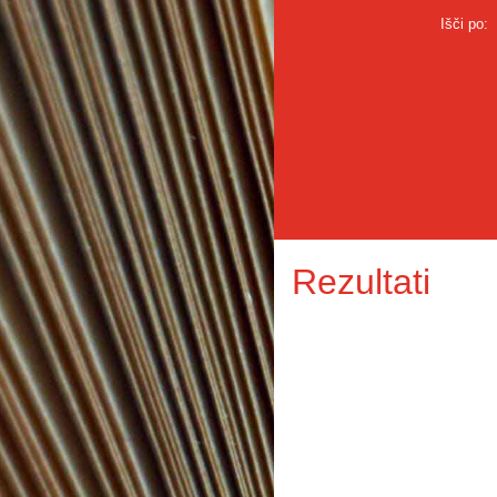
Išči po:
Rezultati