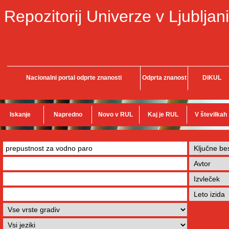
Repozitorij Univerze v Ljubljani
Nacionalni portal odprte znanosti
Odprta znanost
DiKUL
Iskanje
Napredno
Novo v RUL
Kaj je RUL
V številkah