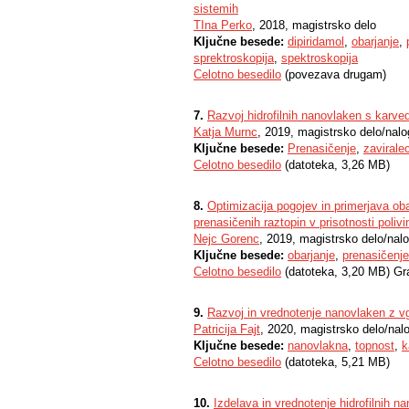
sistemih
TIna Perko
, 2018, magistrsko delo
Ključne besede:
dipiridamol
,
obarjanje
,
sprektroskopija
,
spektroskopija
Celotno besedilo
(povezava drugam)
7.
Razvoj hidrofilnih nanovlaken s karve
Katja Murnc
, 2019, magistrsko delo/nal
Ključne besede:
Prenasičenje
,
zavirale
Celotno besedilo
(datoteka, 3,26 MB)
8.
Optimizacija pogojev in primerjava obar
prenasičenih raztopin v prisotnosti polivin
Nejc Gorenc
, 2019, magistrsko delo/nal
Ključne besede:
obarjanje
,
prenasičenje
Celotno besedilo
(datoteka, 3,20 MB) Gr
9.
Razvoj in vrednotenje nanovlaken z vgr
Patricija Fajt
, 2020, magistrsko delo/nal
Ključne besede:
nanovlakna
,
topnost
,
k
Celotno besedilo
(datoteka, 5,21 MB)
10.
Izdelava in vrednotenje hidrofilnih 