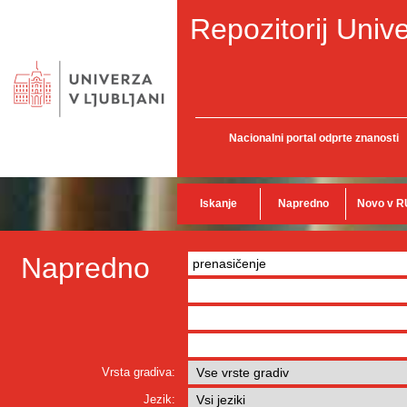
Repozitorij Unive
Nacionalni portal odprte znanosti
Iskanje
Napredno
Novo v R
Napredno
Vrsta gradiva:
Jezik: