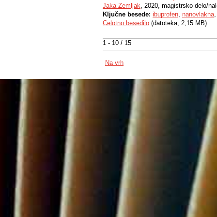
Jaka Zemljak
, 2020, magistrsko delo/na
Ključne besede:
ibuprofen
,
nanovlakna
Celotno besedilo
(datoteka, 2,15 MB)
1 - 10 / 15
Na vrh