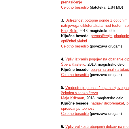
prenasičenje
Celotno besedilo
(datoteka, 1,84 MB)
3.
Ustreznost potopne sonde z optičnimi 
natrijevega diklofenakata med testom sp
Enej Bole
, 2018, magistrsko delo
Ključne besede:
prenasičenje
,
obarjanje
optičnimi vlakni
Celotno besedilo
(povezava drugam)
4.
Vpliv izbranih pogojev na obarjanje di
Špela Kastelic
, 2018, magistrsko delo
Ključne besede:
obarjalna analiza tekoč
Celotno besedilo
(povezava drugam)
5.
Vrednotenje prenasičenja natrijevega 
želodca v tanko črevo
Maja Križman
, 2018, magistrsko delo
Ključne besede:
natrijev diklofenakat
,
p
sproščanja
,
topnost
Celotno besedilo
(povezava drugam)
6.
Vpliv velikosti oborjenih delcev na me