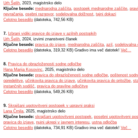
Urh Šelih
, 2023, magistrsko delo
Ključne besede:
mednarodna zaščita
,
postopek mednarodne zaščite
,
prav
nevračanja
,
osebni razgovor
,
sodelovalna dolžnost
,
tajni dokazi
Celotno besedilo
(datoteka, 742,56 KB)
7.
Izbrani vidiki pravice do izjave v azilnih postopkih
Urh Šelih
, 2024, izvirni znanstveni članek
Ključne besede:
pravica do izjave
,
mednarodna zaščita
,
azil
,
sodelovalna 
Celotno besedilo
(datoteka, 319,32 KB) Gradivo ima več datotek!
Več...
8.
Pravica do obrazloženosti sodne odločbe
Hana Marija Kosovinc
, 2025, magistrsko delo
Ključne besede:
pravica do obrazloženosti sodne odločbe
,
poštenost sodn
opredelitve
,
učinkovita pravica do izjave
,
učinkovita pravica do pritožbe
,
st
instančnih sodišč
,
pravica do pravilne odločitve
Celotno besedilo
(datoteka, 549,26 KB)
9.
Skrajšani ugotovitveni postopek v upravni praksi
Lana Črnila
, 2025, magistrsko delo
Ključne besede:
skrajšani ugotovitveni postopek
,
posebni ugotovitveni po
pravica do izjave
,
nujni ukrepi v javnem interesu
,
ustna odločba
Celotno besedilo
(datoteka, 734,91 KB) Gradivo ima več datotek!
Več...