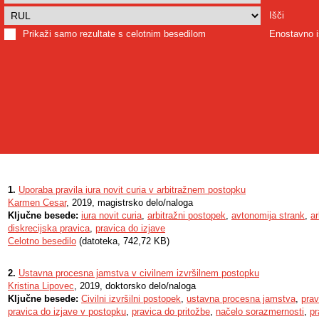
Išči
Prikaži samo rezultate s celotnim besedilom
Enostavno i
1.
Uporaba pravila iura novit curia v arbitražnem postopku
Karmen Cesar
, 2019, magistrsko delo/naloga
Ključne besede:
iura novit curia
,
arbitražni postopek
,
avtonomija strank
,
ar
diskrecijska pravica
,
pravica do izjave
Celotno besedilo
(datoteka, 742,72 KB)
2.
Ustavna procesna jamstva v civilnem izvršilnem postopku
Kristina Lipovec
, 2019, doktorsko delo/naloga
Ključne besede:
Civilni izvršilni postopek
,
ustavna procesna jamstva
,
prav
pravica do izjave v postopku
,
pravica do pritožbe
,
načelo sorazmernosti
,
pr