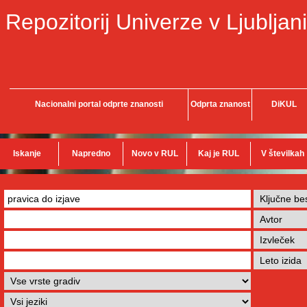
Repozitorij Univerze v Ljubljani
Nacionalni portal odprte znanosti
Odprta znanost
DiKUL
Iskanje
Napredno
Novo v RUL
Kaj je RUL
V številkah