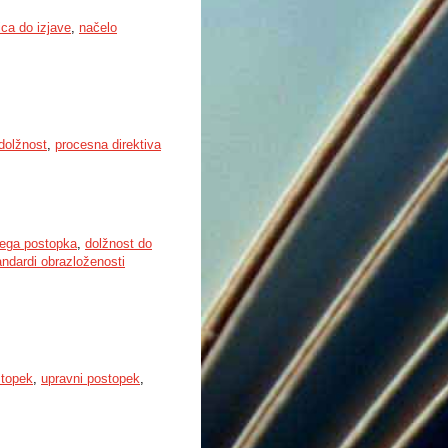
ica do izjave
,
načelo
dolžnost
,
procesna direktiva
ega postopka
,
dolžnost do
andardi obrazloženosti
stopek
,
upravni postopek
,