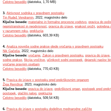
Celotno besedilo
(datoteka, 1,70 MB)
3.
Aktivnost sodnika v pravdnem postopku
Tin Rudež Vendramin
, 2022, magistrsko delo
Ključne besede:
materialno in formalno procesno vodstvo
,
pravica do pošt
nepristranskost in neodvisnost
,
pravica do izjave
,
enakost orožij
,
potrebna 
v razumnem roku
,
prekluzija
Celotno besedilo
(datoteka, 603,39 KB)
4.
Analiza novejše sodne prakse glede vročanja v pravdnem postopku
Nik Gačeša
, 2022, magistrsko delo
Ključne besede:
vročanje
,
Zakon o pravdnem postopku
,
pravica do izjave
sodne prakse
,
fikcija vročitve
,
učinkovit sodni postopek
,
dejanski naslov bi
vročanje pravnim osebam
Celotno besedilo
(datoteka, 770,43 KB)
5.
Pravica do izjave v postopku pred prekrškovnim organom
Žiga Remškar
, 2023, magistrsko delo
Ključne besede:
pravica do izjave
,
prekrškovni organ
,
postopek pred prek
postopek
,
plačilni nalog
,
prekluzija
Celotno besedilo
(datoteka, 509,54 KB)
6.
Pravica do izjave v postopku dodelitve mednarodne zaščite