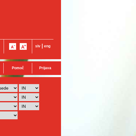
|
slv
eng
Pomoč
Prijava