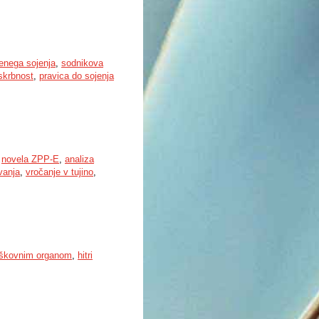
enega sojenja
,
sodnikova
skrbnost
,
pravica do sojenja
,
novela ZPP-E
,
analiza
vanja
,
vročanje v tujino
,
rškovnim organom
,
hitri