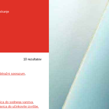
skanje
10 rezultatov
bitražni sporazum
,
ica do sodnega varstva
,
avica do učinkovite izvršbe.