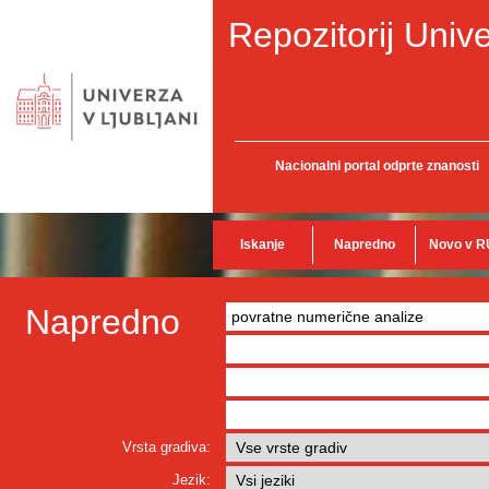
Repozitorij Unive
Nacionalni portal odprte znanosti
Iskanje
Napredno
Novo v R
Napredno
Vrsta gradiva:
Jezik: