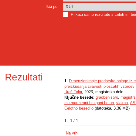
Išči po:
Prikaži samo rezultate s celotnim b
Rezultati
1.
Dimenzioniranje predorske obloge iz m
preizkušanja žilavosti ploščatih vzorcev
Uroš Tolar
, 2023, magistrsko delo
Ključne besede:
gradbeništvo
,
magistrs
mikroarmirani brizgani beton
,
vlakna
,
AS
Celotno besedilo
(datoteka, 3,36 MB)
1 - 1 / 1
Na vrh