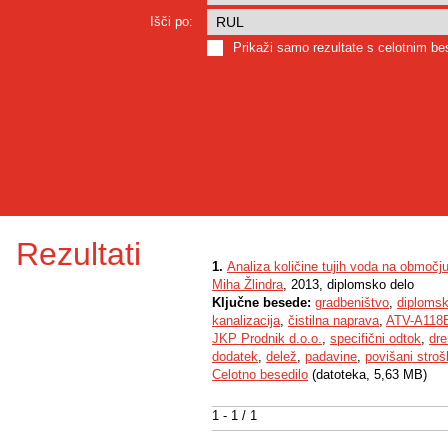
Išči po:
Prikaži samo rezultate s celotnim b
Rezultati
1.
Analiza količine tujih voda na območj
Miha Žlindra
, 2013, diplomsko delo
Ključne besede:
gradbeništvo
,
diplomsk
kanalizacija
,
čistilna naprava
,
ATV-A118
JKP Prodnik d.o.o.
,
specifični odtok
,
dr
dodatek
,
delež
,
padavine
,
povišani stroš
Celotno besedilo
(datoteka, 5,63 MB)
1 - 1 / 1