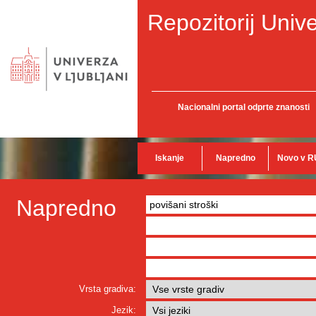
Repozitorij Unive
Nacionalni portal odprte znanosti
Iskanje
Napredno
Novo v R
Napredno
Vrsta gradiva:
Jezik: