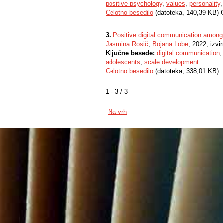
positive psychology
,
values
,
personality
Celotno besedilo
(datoteka, 140,39 KB) 
3.
Positive digital communication among
Jasmina Rosič
,
Bojana Lobe
, 2022, izvi
Ključne besede:
digital communication
adolescents
,
scale development
Celotno besedilo
(datoteka, 338,01 KB)
1 - 3 / 3
Na vrh