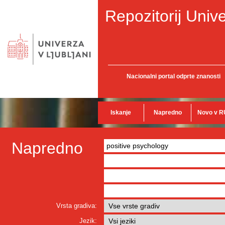
Repozitorij Unive
Nacionalni portal odprte znanosti
Iskanje
Napredno
Novo v R
Napredno
Vrsta gradiva:
Jezik: