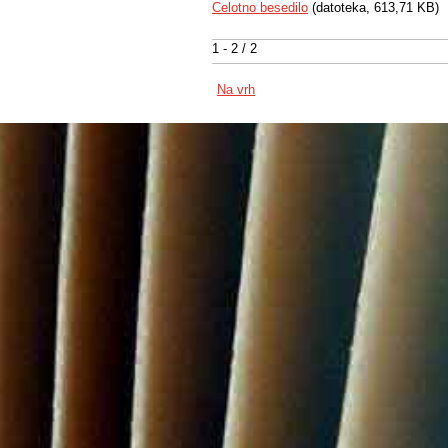
Celotno besedilo
(datoteka, 613,71 KB)
1 - 2 / 2
Na vrh