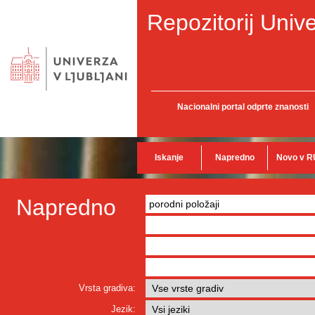
Repozitorij Unive
Nacionalni portal odprte znanosti
Iskanje
Napredno
Novo v R
Napredno
Vrsta gradiva:
Jezik: