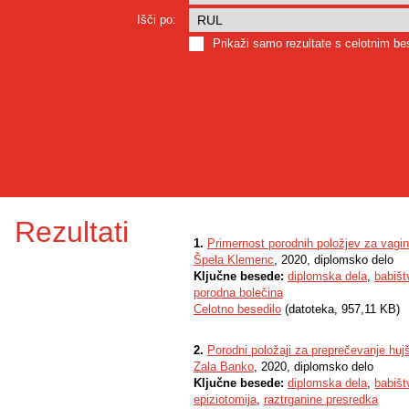
Išči po:
Prikaži samo rezultate s celotnim b
Rezultati
1.
Primernost porodnih položjev za vagi
Špela Klemenc
, 2020, diplomsko delo
Ključne besede:
diplomska dela
,
babišt
porodna bolečina
Celotno besedilo
(datoteka, 957,11 KB)
2.
Porodni položaji za preprečevanje hujš
Zala Banko
, 2020, diplomsko delo
Ključne besede:
diplomska dela
,
babišt
epiziotomija
,
raztrganine presredka