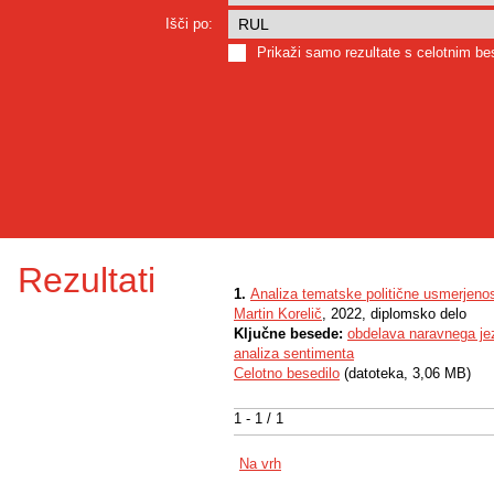
Išči po:
Prikaži samo rezultate s celotnim b
Rezultati
1.
Analiza tematske politične usmerjenos
Martin Korelič
, 2022, diplomsko delo
Ključne besede:
obdelava naravnega je
analiza sentimenta
Celotno besedilo
(datoteka, 3,06 MB)
1 - 1 / 1
Na vrh