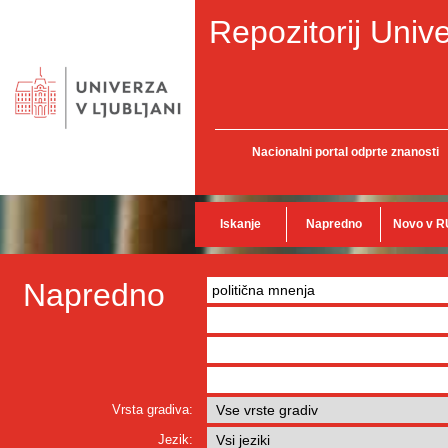
Repozitorij Unive
Nacionalni portal odprte znanosti
Iskanje
Napredno
Novo v R
Napredno
Vrsta gradiva:
Jezik: