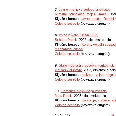
7.
Javnomnenjske podobe sindikatov
Miroslav Stanojević
,
Mojca Omerzu
, 199
Ključne besede:
javno mnenje
,
Republik
Celotno besedilo
(povezava drugam)
8.
Vojna v Koreji (1950-1953)
Boštjan Dornik
, 2002, diplomsko delo
Ključne besede:
Koreja
,
vojaški spopad
mednarodni odnosi
Celotno besedilo
(povezava drugam)
9.
Stare modrosti v sodobni marketinški 
Gordan Golubović
, 2003, diplomsko delo
Ključne besede:
taoizem
,
vojna
,
pogaja
Celotno besedilo
(povezava drugam)
10.
Elemeneti projektnega vodenja
Miha Petek
, 2003, diplomsko delo
Ključne besede:
planiranje
,
vodenje
,
ko
Celotno besedilo
(povezava drugam)
1 - 10 / 42