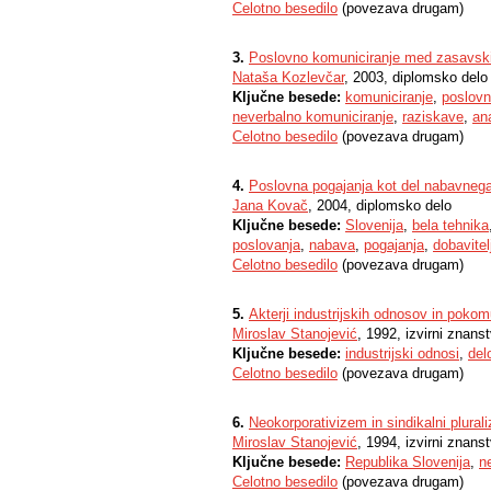
Celotno besedilo
(povezava drugam)
3.
Poslovno komuniciranje med zasavskima
Nataša Kozlevčar
, 2003, diplomsko delo
Ključne besede:
komuniciranje
,
poslovn
neverbalno komuniciranje
,
raziskave
,
an
Celotno besedilo
(povezava drugam)
4.
Poslovna pogajanja kot del nabavneg
Jana Kovač
, 2004, diplomsko delo
Ključne besede:
Slovenija
,
bela tehnika
poslovanja
,
nabava
,
pogajanja
,
dobavitelj
Celotno besedilo
(povezava drugam)
5.
Akterji industrijskih odnosov in pokom
Miroslav Stanojević
, 1992, izvirni znans
Ključne besede:
industrijski odnosi
,
del
Celotno besedilo
(povezava drugam)
6.
Neokorporativizem in sindikalni plural
Miroslav Stanojević
, 1994, izvirni znans
Ključne besede:
Republika Slovenija
,
n
Celotno besedilo
(povezava drugam)