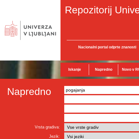
Repozitorij Unive
Nacionalni portal odprte znanosti
Iskanje
Napredno
Novo v R
Napredno
Vrsta gradiva:
Jezik: