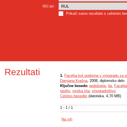
Išči po:
Prikaži samo rezultate s celotnim b
Rezultati
1.
Facelija kot podorina v vinogradu za 
Damjana Krašna
, 2008, diplomsko delo
Ključne besede:
pedologija
,
tla
,
Facelija
rastlin
,
vinska trta
,
vinogradništvo
Celotno besedilo
(datoteka, 4,70 MB)
1 - 1 / 1
Na vrh