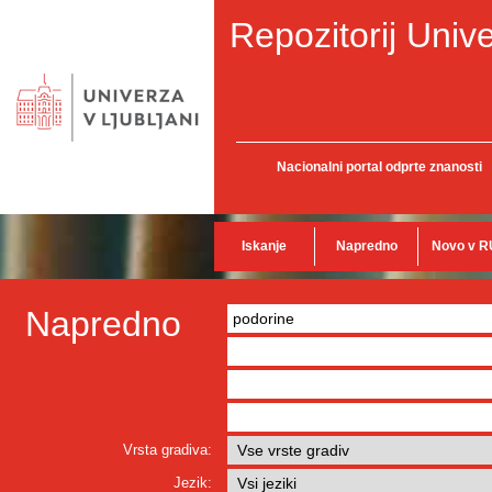
Repozitorij Unive
Nacionalni portal odprte znanosti
Iskanje
Napredno
Novo v R
Napredno
Vrsta gradiva:
Jezik: