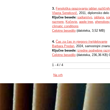
3.
Fenološka opazovanja jablan različni
Vlasta Senekovič
, 2011, diplomsko delo
Ključne besede:
sadjarstvo
,
jablana
,
so
razmere
,
Kočevje
,
apple tree
,
phenology
climatic conditions
Celotno besedilo
(datoteka, 3,52 MB)
4.
Čas za čas in njegovo (ne)delovanje
Barbara Predan
, 2024, samostojni znanst
Ključne besede:
izredne podnebne raz
Celotno besedilo
(datoteka, 236,36 KB) 
1 - 4 / 4
Na vrh