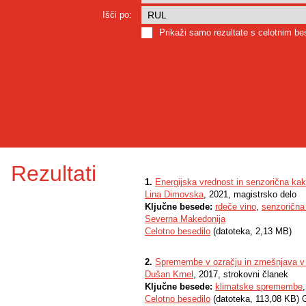
Išči po:
Prikaži samo rezultate s celotnim b
Rezultati
1.
Energijska vrednost in senzorična ka
Lina Dimovska
, 2021, magistrsko delo
Ključne besede:
rdeče vino
,
senzorična
Severna Makedonija
Celotno besedilo
(datoteka, 2,13 MB)
2.
Spremembe v ozračju in zmešnjava v
Dušan Krnel
, 2017, strokovni članek
Ključne besede:
klimatske spremembe
Celotno besedilo
(datoteka, 113,08 KB) 