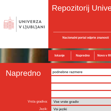
Repozitorij Unive
Nacionalni portal odprte znanosti
Iskanje
Napredno
Novo v R
Napredno
Vrsta gradiva:
Jezik: