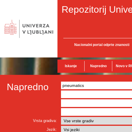
Repozitorij Unive
Nacionalni portal odprte znanosti
Iskanje
Napredno
Novo v R
Napredno
Vrsta gradiva:
Jezik: