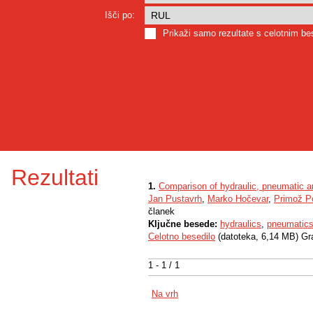
Išči po:
Prikaži samo rezultate s celotnim b
Rezultati
1.
Comparison of hydraulic, pneumatic an
Jan Pustavrh
,
Marko Hočevar
,
Primož P
članek
Ključne besede:
hydraulics
,
pneumatic
Celotno besedilo
(datoteka, 6,14 MB) Gr
1 - 1 / 1
Na vrh