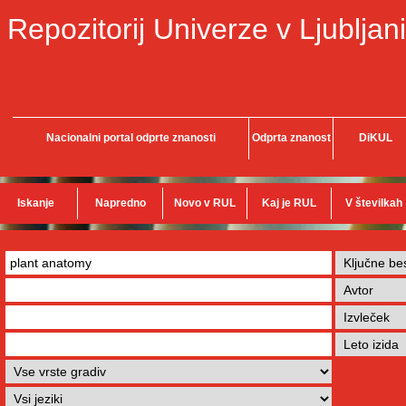
Repozitorij Univerze v Ljubljani
Nacionalni portal odprte znanosti
Odprta znanost
DiKUL
Iskanje
Napredno
Novo v RUL
Kaj je RUL
V številkah