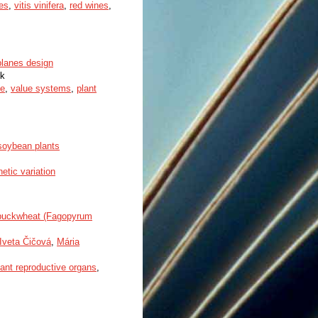
es
,
vitis vinifera
,
red wines
,
 planes design
ek
ue
,
value systems
,
plant
 soybean plants
etic variation
of buckwheat (Fagopyrum
Iveta Čičová
,
Mária
lant reproductive organs
,