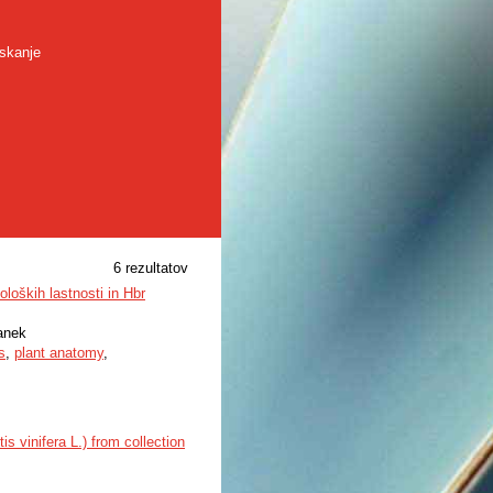
skanje
6 rezultatov
loških lastnosti in Hbr
lanek
s
,
plant anatomy
,
s vinifera L.) from collection