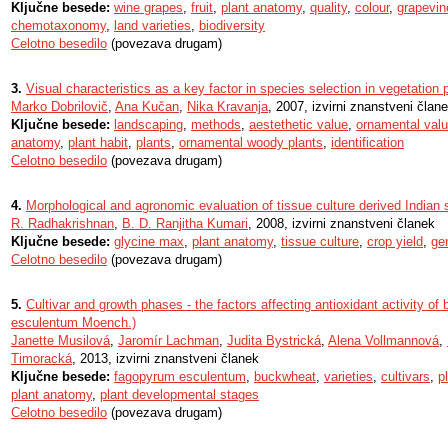
Ključne besede:
wine grapes
,
fruit
,
plant anatomy
,
quality
,
colour
,
grapevin
chemotaxonomy
,
land varieties
,
biodiversity
Celotno besedilo
(povezava drugam)
3.
Visual characteristics as a key factor in species selection in vegetation
Marko Dobrilovič
,
Ana Kučan
,
Nika Kravanja
, 2007, izvirni znanstveni član
Ključne besede:
landscaping
,
methods
,
aestethetic value
,
ornamental val
anatomy
,
plant habit
,
plants
,
ornamental woody plants
,
identification
Celotno besedilo
(povezava drugam)
4.
Morphological and agronomic evaluation of tissue culture derived Indian
R. Radhakrishnan
,
B. D. Ranjitha Kumari
, 2008, izvirni znanstveni članek
Ključne besede:
glycine max
,
plant anatomy
,
tissue culture
,
crop yield
,
gen
Celotno besedilo
(povezava drugam)
5.
Cultivar and growth phases - the factors affecting antioxidant activity 
esculentum Moench.)
Janette Musilová
,
Jaromír Lachman
,
Judita Bystrická
,
Alena Vollmannová
,
Timoracká
, 2013, izvirni znanstveni članek
Ključne besede:
fagopyrum esculentum
,
buckwheat
,
varieties
,
cultivars
,
p
plant anatomy
,
plant developmental stages
Celotno besedilo
(povezava drugam)