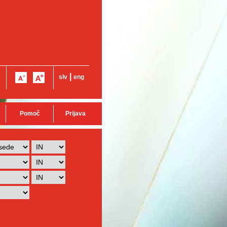
|
slv
eng
Pomoč
Prijava