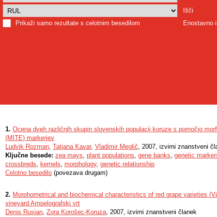
Išči
Prikaži samo rezultate s celotnim besedilom
Enostavno i
1.
Ocena dveh različnih skupin slovenskih populacij koruze s pomočjo morfo
(MITE) markerjev
Ludvik Rozman
,
Tatjana Kavar
,
Vladimir Meglič
, 2007, izvirni znanstveni č
Ključne besede:
zea mays
,
plant populations
,
gene banks
,
genetic marker
crossbreds
,
kernels
,
morphology
,
genetic relationship
Celotno besedilo
(povezava drugam)
2.
Morphometrical and biochemical characteristics of red grape varieties (Viti
vineyard Ampelografski vrt
Denis Rusjan
,
Zora Korošec-Koruza
, 2007, izvirni znanstveni članek