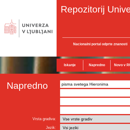
Repozitorij Unive
Nacionalni portal odprte znanosti
Iskanje
Napredno
Novo v R
Napredno
Vrsta gradiva:
Jezik: