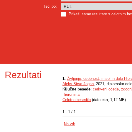
Išči po:
Prikaži samo rezultate s celotnim b
Rezultati
1.
Življenje, osebnost, misel in delo Hie
Aleks Birsa Jogan
, 2021, diplomsko del
Ključne besede:
cerkveni očetje
,
zgodn
Hieronima
Celotno besedilo
(datoteka, 1,12 MB)
1 - 1 / 1
Na vrh