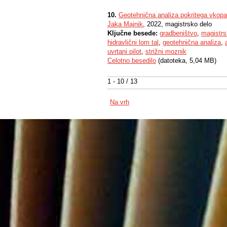
10.
Geotehnična analiza pokritega vko
Jaka Majnik
, 2022, magistrsko delo
Ključne besede:
gradbeništvo
,
magistrs
hidravlični lom tal
,
geotehnična analiza
,
uvrtani pilot
,
strižni moznik
Celotno besedilo
(datoteka, 5,04 MB)
1 - 10 / 13
Na vrh