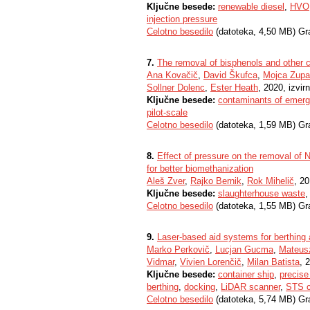
Ključne besede:
renewable diesel
,
HVO
injection pressure
Celotno besedilo
(datoteka, 4,50 MB) Gr
7.
The removal of bisphenols and other 
Ana Kovačič
,
David Škufca
,
Mojca Zup
Sollner Dolenc
,
Ester Heath
, 2020, izvir
Ključne besede:
contaminants of emerg
pilot-scale
Celotno besedilo
(datoteka, 1,59 MB) Gr
8.
Effect of pressure on the removal of 
for better biomethanization
Aleš Zver
,
Rajko Bernik
,
Rok Mihelič
, 20
Ključne besede:
slaughterhouse waste
Celotno besedilo
(datoteka, 1,55 MB) Gr
9.
Laser-based aid systems for berthing
Marko Perkovič
,
Lucjan Gucma
,
Mateusz
Vidmar
,
Vivien Lorenčič
,
Milan Batista
, 
Ključne besede:
container ship
,
precise
berthing
,
docking
,
LiDAR scanner
,
STS c
Celotno besedilo
(datoteka, 5,74 MB) Gr