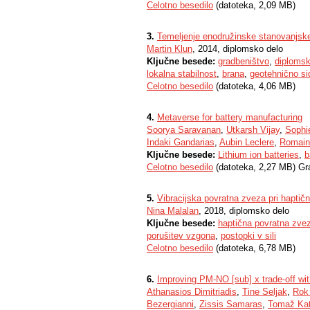
Celotno besedilo
(datoteka, 2,09 MB)
3.
Temeljenje enodružinske stanovanjske
Martin Klun
, 2014, diplomsko delo
Ključne besede:
gradbeništvo
,
diplomsk
lokalna stabilnost
,
brana
,
geotehnično si
Celotno besedilo
(datoteka, 4,06 MB)
4.
Metaverse for battery manufacturing
Soorya Saravanan
,
Utkarsh Vijay
,
Sophi
Indaki Gandarias
,
Aubin Leclere
,
Romain
Ključne besede:
Lithium ion batteries
,
b
Celotno besedilo
(datoteka, 2,27 MB) Gr
5.
Vibracijska povratna zveza pri haptičn
Nina Malalan
, 2018, diplomsko delo
Ključne besede:
haptična povratna zve
porušitev vzgona
,
postopki v sili
Celotno besedilo
(datoteka, 6,78 MB)
6.
Improving PM-NO [sub] x trade-off with
Athanasios Dimitriadis
,
Tine Seljak
,
Rok 
Bezergianni
,
Zissis Samaras
,
Tomaž Kat