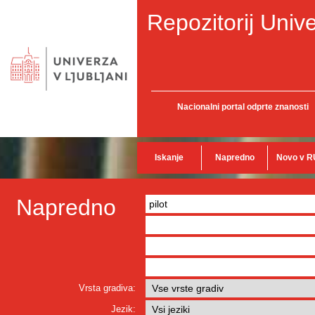
Repozitorij Unive
Nacionalni portal odprte znanosti
Iskanje
Napredno
Novo v R
Napredno
Vrsta gradiva:
Jezik: