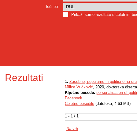
Išči po:
Prikaži samo rezultate s celotnim b
Rezultati
1.
Zasebno, popularno in politično na dr
Milica Vučković
, 2020, doktorska diserta
Ključne besede:
personalisation of polit
Facebook
Celotno besedilo
(datoteka, 4,63 MB)
1 - 1 / 1
Na vrh