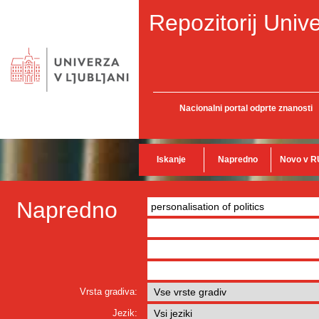
Repozitorij Unive
Nacionalni portal odprte znanosti
Iskanje
Napredno
Novo v R
Napredno
Vrsta gradiva:
Jezik: