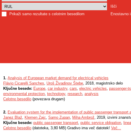
Išči
Prikaži samo rezultate s celotnim besedilom
Enostavno i
1.
Analysis of European market demand for electrical vehicles
Flávio Cicarelli Sanches
,
Uroš Živadinov Štebe
, 2018, magistrsko delo
Ključne besede:
Europe
,
car industry
,
cars
,
electric vehicles
,
passenger-tra
environmental protection
,
technology
,
research
,
analysis
Celotno besedilo
(povezava drugam)
2.
Evaluation system for the implementation of public passenger transport a
Janez Blaž
,
Klemen Zajc
,
Samo Zupan
,
Miha Ambrož
, 2019, izvirni znanst
Ključne besede:
public passenger transport
,
public service obligation
,
line
Celotno besedilo
(datoteka, 3,80 MB) Gradivo ima več datotek!
Več...