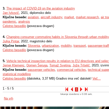
3.
The impact of COVID-19 on the aviation industry
Jan Ivkovič
, 2021, diplomsko delo
Ključne besede:
aviation
,
aircraft industry
,
market
,
market research
,
air tra
pandemic
,
analysis
Celotno besedilo
(povezava drugam)
4.
Changing consumer commuting habits in Slovenia through urban mobility
Julija Pintar
, 2022, magistrsko delo
Ključne besede:
Slovenia
,
urbanization
,
mobility
,
transport
,
passenger-traff
Celotno besedilo
(povezava drugam)
5.
Vehicle technical inspection results in relation to EU directives and sele
Jernej Klemenc
,
Domen Šeruga
,
Tomaž Svetina
,
Jože Tršelič
, 2023, izvir
Ključne besede:
passenger vehicles
,
commercial vehicles
,
technical supe
statistical modelling
Celotno besedilo
(datoteka, 3,37 MB) Gradivo ima več datotek!
Več...
1 - 5 / 5
1
Iskanje izvedeno v 0.06 sek.
Na vrh