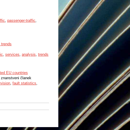
ffic
,
passenger-traffic
,
 trends
ic
,
services
,
analysis
,
trends
cted EU countries
ni znanstveni članek
rvision
,
fault statistics
,