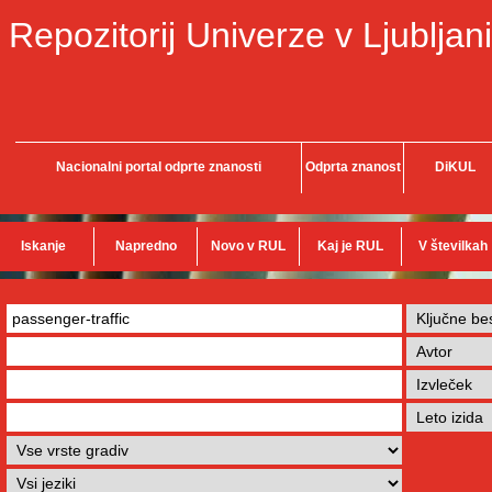
Repozitorij Univerze v Ljubljani
Nacionalni portal odprte znanosti
Odprta znanost
DiKUL
Iskanje
Napredno
Novo v RUL
Kaj je RUL
V številkah