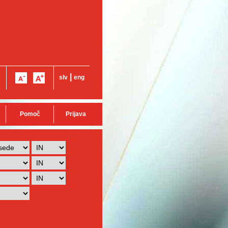
|
slv
eng
Pomoč
Prijava