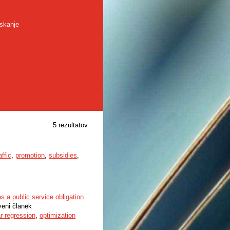
skanje
5 rezultatov
ffic
,
promotion
,
subsidies
,
s a public service obligation
veni članek
ar regression
,
optimization