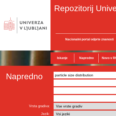
Repozitorij Unive
Nacionalni portal odprte znanosti
Iskanje
Napredno
Novo v R
Napredno
Vrsta gradiva:
Jezik: