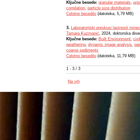
Ključne besede:
granular materials
,
uni
correlation
,
particle size distribution
Celotno besedilo
(datoteka, 5,79 MB)
3.
Laboratorijski preskusi lastnosti miner
Tamara Kuzmanić
, 2024, doktorska diser
Ključne besede:
Built Environment
,
civi
weathering
,
dynamic image analysis
,
par
coarse sediments
Celotno besedilo
(datoteka, 11,79 MB)
1 - 3 / 3
Na vrh