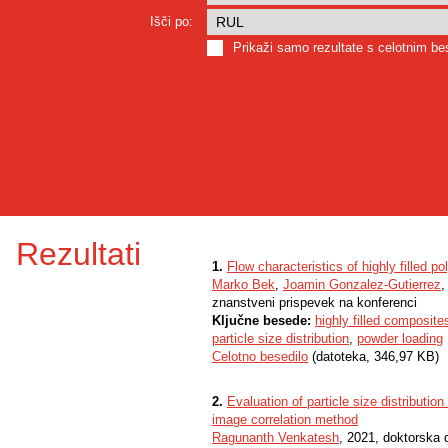
Išči po:
Prikaži samo rezultate s celotnim b
Rezultati
1.
Flow characteristics of highly filled p
Marko Bek
,
Joamin Gonzalez-Gutierrez
znanstveni prispevek na konferenci
Ključne besede:
highly filled composite
particle size distribution
,
powder loading
Celotno besedilo
(datoteka, 346,97 KB)
2.
Evaluation of particle size distribution
image correlation method
Ragunanth Venkatesh
, 2021, doktorska d