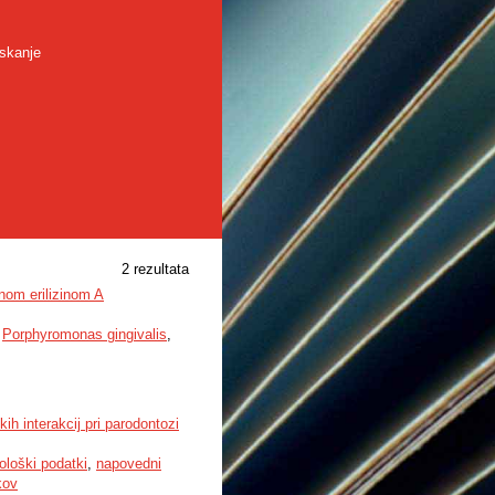
skanje
2 rezultata
zinom erilizinom A
,
Porphyromonas gingivalis
,
ih interakcij pri parodontozi
iološki podatki
,
napovedni
kov