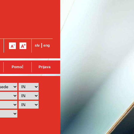
|
slv
eng
Pomoč
Prijava