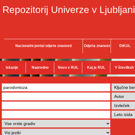
Repozitorij Univerze v Ljubljani
Nacionalni portal odprte znanosti
Odprta znanost
DiKUL
Iskanje
Napredno
Novo v RUL
Kaj je RUL
V številkah