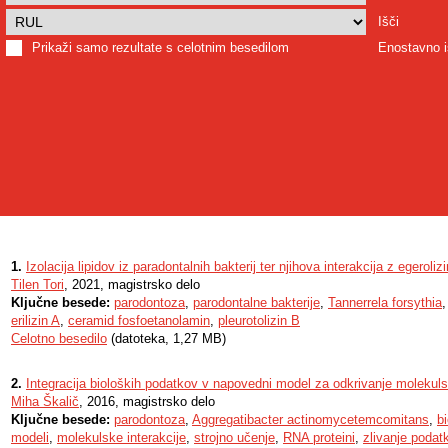
Išči
Prikaži samo rezultate s celotnim besedilom
Enostavno i
1.
Izolacija lipidov iz paradontalnih bakterij ter njihova interakcija z egeroli
Tilen Tori
, 2021, magistrsko delo
Ključne besede:
parodontoza
,
parodontalne bakterije
,
Tannerrela forsythia
erilizin A
,
ceramid fosfoetanolamin
,
pleurotolizin B
Celotno besedilo
(datoteka, 1,27 MB)
2.
Integracija bioloških podatkov v napovedni model za odkrivanje molekulsk
Miha Škalič
, 2016, magistrsko delo
Ključne besede:
parodontoza
,
Aggregatibacter actinomycetemcomitans
,
b
modeli
,
molekulske interakcije
,
strojno učenje
,
RNA proteini
,
zlivanje podat