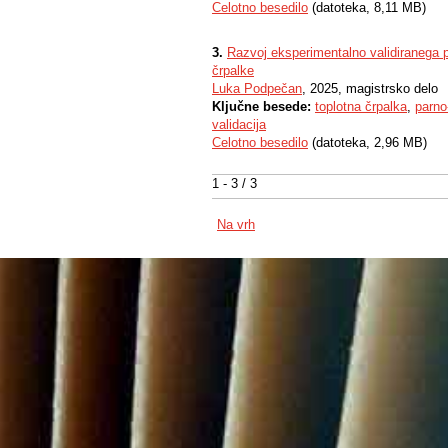
Celotno besedilo
(datoteka, 8,11 MB)
3.
Razvoj eksperimentalno validiranega 
črpalke
Luka Podpečan
, 2025, magistrsko delo
Ključne besede:
toplotna črpalka
,
parno
validacija
Celotno besedilo
(datoteka, 2,96 MB)
1 - 3 / 3
Na vrh