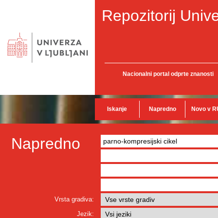
Repozitorij Unive
Nacionalni portal odprte znanosti
Iskanje
Napredno
Novo v R
Napredno
Vrsta gradiva:
Jezik: