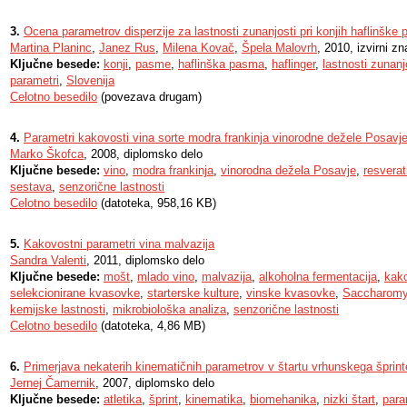
3.
Ocena parametrov disperzije za lastnosti zunanjosti pri konjih haflinške
Martina Planinc
,
Janez Rus
,
Milena Kovač
,
Špela Malovrh
, 2010, izvirni z
Ključne besede:
konji
,
pasme
,
haflinška pasma
,
haflinger
,
lastnosti zunanj
parametri
,
Slovenija
Celotno besedilo
(povezava drugam)
4.
Parametri kakovosti vina sorte modra frankinja vinorodne dežele Posavj
Marko Škofca
, 2008, diplomsko delo
Ključne besede:
vino
,
modra frankinja
,
vinorodna dežela Posavje
,
resverat
sestava
,
senzorične lastnosti
Celotno besedilo
(datoteka, 958,16 KB)
5.
Kakovostni parametri vina malvazija
Sandra Valenti
, 2011, diplomsko delo
Ključne besede:
mošt
,
mlado vino
,
malvazija
,
alkoholna fermentacija
,
kako
selekcionirane kvasovke
,
starterske kulture
,
vinske kvasovke
,
Saccharomy
kemijske lastnosti
,
mikrobiološka analiza
,
senzorične lastnosti
Celotno besedilo
(datoteka, 4,86 MB)
6.
Primerjava nekaterih kinematičnih parametrov v štartu vrhunskega šprint
Jernej Čamernik
, 2007, diplomsko delo
Ključne besede:
atletika
,
šprint
,
kinematika
,
biomehanika
,
nizki štart
,
para