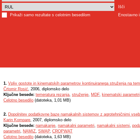
Išči
Prikaži samo rezultate s celotnim besedilom
Enostavno i
1.
Vpliv gostote in kinematskih parametrov kontinuiranega struženja na temp
Črtomir Rosić
, 2006, diplomsko delo
Ključne besede:
temeratura rezanja
,
struženje
,
MDF
,
kinematski parametri
Celotno besedilo
(datoteka, 1,01 MB)
2.
Dopolnitev podatkovne baze namakalnih sistemov z agrotehničnimi vseb
Karin Kompare
, 2007, diplomsko delo
Ključne besede:
namakanje
,
namakalni parametri
,
namakalni sistemi
,
pod
parametri
,
NAMIZ
,
SWAP
,
CROPWAT
Celotno besedilo
(datoteka, 1,63 MB)