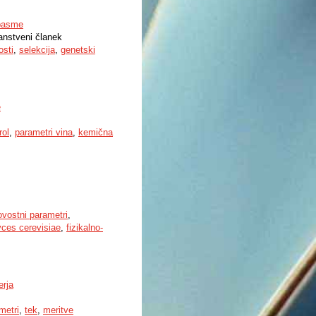
 pasme
nanstveni članek
osti
,
selekcija
,
genetski
e
rol
,
parametri vina
,
kemična
vostni parametri
,
ces cerevisiae
,
fizikalno-
erja
metri
,
tek
,
meritve