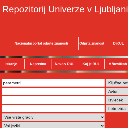
Repozitorij Univerze v Ljubljani
Nacionalni portal odprte znanosti
Odprta znanost
DiKUL
Iskanje
Napredno
Novo v RUL
Kaj je RUL
V številkah