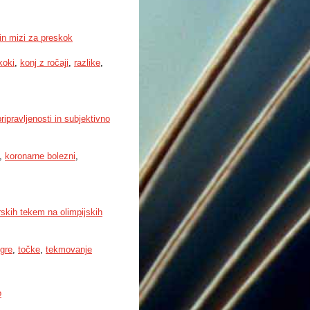
 in mizi za preskok
koki
,
konj z ročaji
,
razlike
,
ripravljenosti in subjektivno
,
koronarne bolezni
,
skih tekem na olimpijskih
igre
,
točke
,
tekmovanje
o