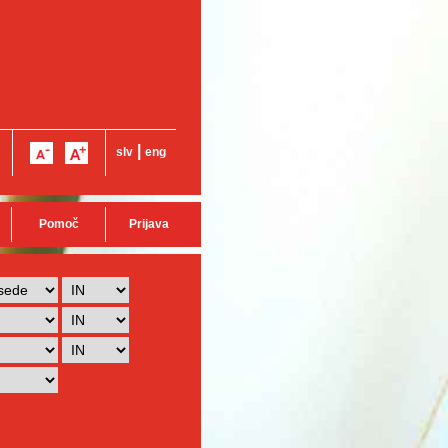
|
slv
eng
Pomoč
Prijava