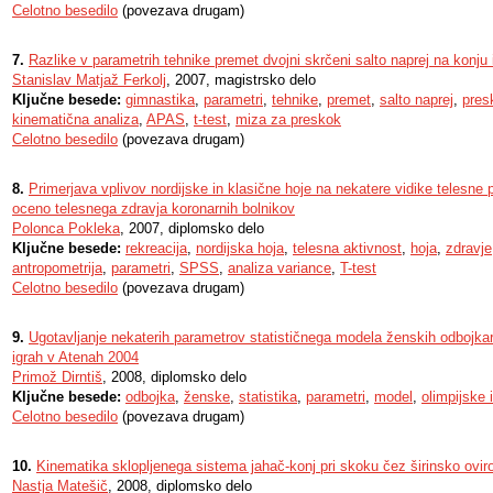
Celotno besedilo
(povezava drugam)
7.
Razlike v parametrih tehnike premet dvojni skrčeni salto naprej na konju
Stanislav Matjaž Ferkolj
, 2007, magistrsko delo
Ključne besede:
gimnastika
,
parametri
,
tehnike
,
premet
,
salto naprej
,
pres
kinematična analiza
,
APAS
,
t-test
,
miza za preskok
Celotno besedilo
(povezava drugam)
8.
Primerjava vplivov nordijske in klasične hoje na nekatere vidike telesne p
oceno telesnega zdravja koronarnih bolnikov
Polonca Pokleka
, 2007, diplomsko delo
Ključne besede:
rekreacija
,
nordijska hoja
,
telesna aktivnost
,
hoja
,
zdravje
antropometrija
,
parametri
,
SPSS
,
analiza variance
,
T-test
Celotno besedilo
(povezava drugam)
9.
Ugotavljanje nekaterih parametrov statističnega modela ženskih odbojkar
igrah v Atenah 2004
Primož Dirntiš
, 2008, diplomsko delo
Ključne besede:
odbojka
,
ženske
,
statistika
,
parametri
,
model
,
olimpijske 
Celotno besedilo
(povezava drugam)
10.
Kinematika sklopljenega sistema jahač-konj pri skoku čez širinsko ovir
Nastja Matešič
, 2008, diplomsko delo