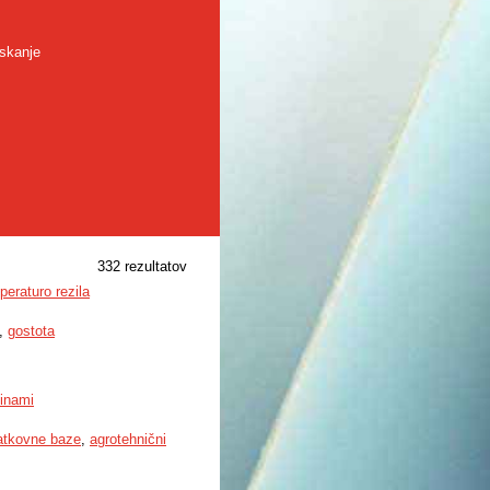
skanje
332 rezultatov
eraturo rezila
,
gostota
inami
atkovne baze
,
agrotehnični