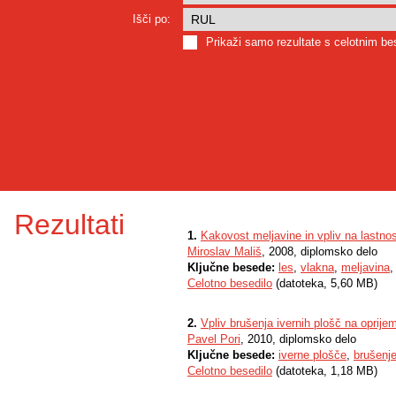
Išči po:
Prikaži samo rezultate s celotnim b
Rezultati
1.
Kakovost meljavine in vpliv na lastnost
Miroslav Mališ
, 2008, diplomsko delo
Ključne besede:
les
,
vlakna
,
meljavina
Celotno besedilo
(datoteka, 5,60 MB)
2.
Vpliv brušenja ivernih plošč na oprij
Pavel Pori
, 2010, diplomsko delo
Ključne besede:
iverne plošče
,
brušenj
Celotno besedilo
(datoteka, 1,18 MB)