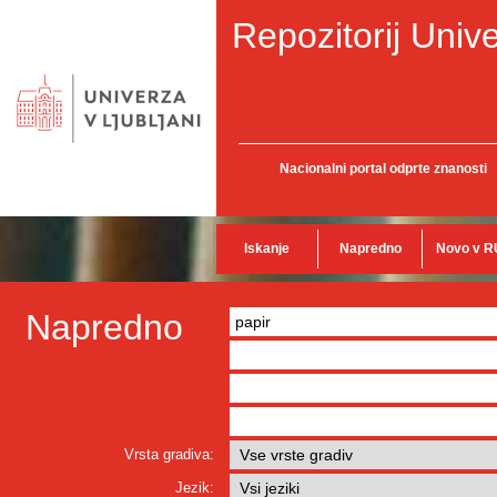
Repozitorij Unive
Nacionalni portal odprte znanosti
Iskanje
Napredno
Novo v R
Napredno
Vrsta gradiva:
Jezik: