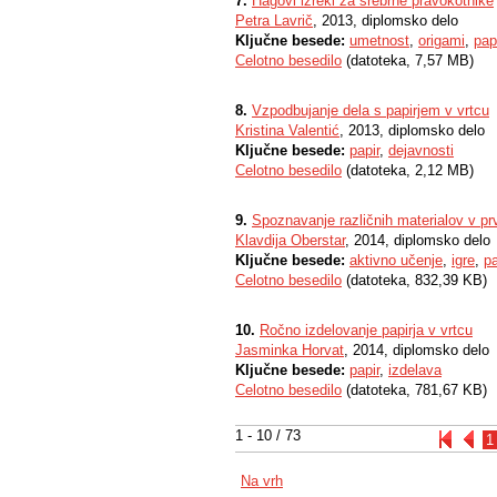
7.
Hagovi izreki za srebrne pravokotnike
Petra Lavrič
, 2013, diplomsko delo
Ključne besede:
umetnost
,
origami
,
pap
Celotno besedilo
(datoteka, 7,57 MB)
8.
Vzpodbujanje dela s papirjem v vrtcu
Kristina Valentić
, 2013, diplomsko delo
Ključne besede:
papir
,
dejavnosti
Celotno besedilo
(datoteka, 2,12 MB)
9.
Spoznavanje različnih materialov v pr
Klavdija Oberstar
, 2014, diplomsko delo
Ključne besede:
aktivno učenje
,
igre
,
pa
Celotno besedilo
(datoteka, 832,39 KB)
10.
Ročno izdelovanje papirja v vrtcu
Jasminka Horvat
, 2014, diplomsko delo
Ključne besede:
papir
,
izdelava
Celotno besedilo
(datoteka, 781,67 KB)
1 - 10 / 73
1
Na vrh