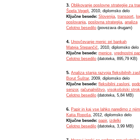
3.
Oblikovanje poslovne strategije za tra
Špela Vegelj
, 2010, diplomsko delo
Ključne besede:
Slovenija
,
transport
,
lo
poslovanja
,
poslovna strategija
,
analiza
Celotno besedilo
(povezava drugam)
4.
Unovčevanje menic pri bankah
Mateja Stepančič
, 2010, diplomsko delo
Ključne besede:
menice
,
vrednostni pap
Celotno besedilo
(datoteka, 895,79 KB)
5.
Analiza stanja razvoja fleksibilnih z
Borut Šuštar
, 2009, diplomsko delo
Ključne besede:
fleksibilni zasloni
,
podp
senzor
,
računalništvo
,
visokošolski strok
Celotno besedilo
(datoteka, 5,84 MB)
6.
Papir in kaj vse lahko naredimo z njim
Katja Ropoša
, 2012, diplomsko delo
Ključne besede:
papir
,
izdelki
Celotno besedilo
(datoteka, 3,99 MB)