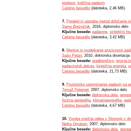
poplave
,
količina padavin
Celotno besedilo
(datoteka, 2,46 MB)
7.
Pregled in uporaba metod določanja s
Samo Brezočnik
, 2016, diplomsko delo
Ključne besede:
padavine
,
sintetični h
Celotno besedilo
(datoteka, 3,42 MB)
8.
Meritve in modeliranje erozivnosti pad
Sašo Petan
, 2010, doktorska disertacija
Ključne besede:
gradbeništvo
,
erozija ta
padavinskih delcev
,
kinetična energija
,
p
Celotno besedilo
(datoteka, 21,73 MB)
9.
Prostorsko spreminjanje padavin na pr
Tomaž Peternel
, 2007, diplomsko delo
Ključne besede:
diplomska dela
,
geogra
fizična geografija
,
klimatogeografija
,
pad
Celotno besedilo
(datoteka, 4,67 MB)
10.
Visoka snežna odeja v Sloveniji v dru
Nejka Omahen
, 2007, diplomsko delo
Ključne besede:
diplomska dela
,
geogra