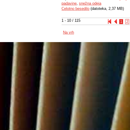
padavine
,
snežna odeja
Celotno besedilo
(datoteka, 2,37 MB)
1 - 10 / 115
1
2
Na vrh