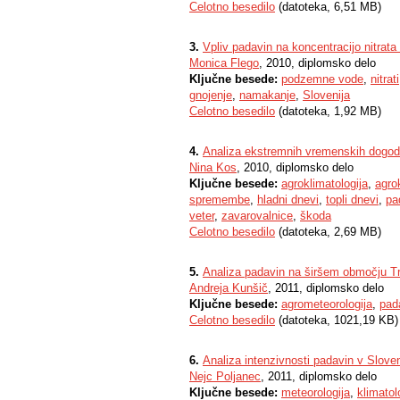
Celotno besedilo
(datoteka, 6,51 MB)
3.
Vpliv padavin na koncentracijo nitrata
Monica Flego
, 2010, diplomsko delo
Ključne besede:
podzemne vode
,
nitrati
gnojenje
,
namakanje
,
Slovenija
Celotno besedilo
(datoteka, 1,92 MB)
4.
Analiza ekstremnih vremenskih dogod
Nina Kos
, 2010, diplomsko delo
Ključne besede:
agroklimatologija
,
agro
spremembe
,
hladni dnevi
,
topli dnevi
,
pa
veter
,
zavarovalnice
,
škoda
Celotno besedilo
(datoteka, 2,69 MB)
5.
Analiza padavin na širšem območju T
Andreja Kunšič
, 2011, diplomsko delo
Ključne besede:
agrometeorologija
,
pad
Celotno besedilo
(datoteka, 1021,19 KB)
6.
Analiza intenzivnosti padavin v Sloven
Nejc Poljanec
, 2011, diplomsko delo
Ključne besede:
meteorologija
,
klimatol