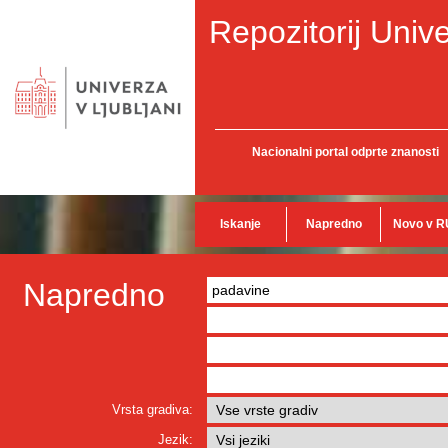
Repozitorij Unive
Nacionalni portal odprte znanosti
Iskanje
Napredno
Novo v R
Napredno
Vrsta gradiva:
Jezik: