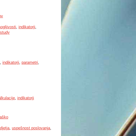
ov
gljivosti
,
indikatorji
,
study
,
indikatorji
,
parametri
,
lkulacije
,
indikatorji
Laško
djetja
,
uspešnost poslovanja
,