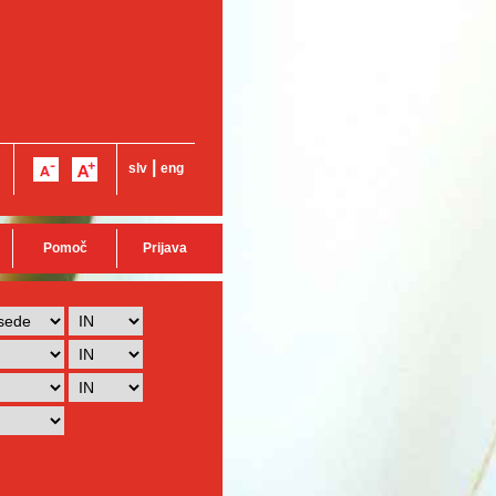
|
slv
eng
Pomoč
Prijava