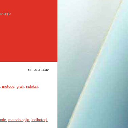
skanje
75 rezultatov
,
metode
,
grafi
,
indeksi
,
ode
,
metodologija
,
indikatorji
,