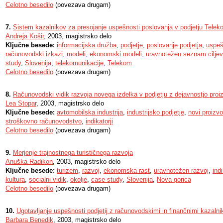
Celotno besedilo
(povezava drugam)
7.
Sistem kazalnikov za presojanje uspešnosti poslovanja v podjetju Telek
Andreja Košir
, 2003, magistrsko delo
Ključne besede:
informacijska družba
,
podjetje
,
poslovanje podjetja
,
uspeš
računovodski izkazi
,
modeli
,
ekonomski modeli
,
uravnotežen seznam ciljev
study
,
Slovenija
,
telekomunikacije
,
Telekom
Celotno besedilo
(povezava drugam)
8.
Računovodski vidik razvoja novega izdelka v podjetju z dejavnostjo proi
Lea Stopar
, 2003, magistrsko delo
Ključne besede:
avtomobilska industrija
,
industrijsko podjetje
,
novi proizvo
stroškovno računovodstvo
,
indikatorji
Celotno besedilo
(povezava drugam)
9.
Merjenje trajnostnega turističnega razvoja
Anuška Radikon
, 2003, magistrsko delo
Ključne besede:
turizem
,
razvoj
,
ekonomska rast
,
uravnotežen razvoj
,
indi
kultura
,
socialni vidik
,
okolje
,
case study
,
Slovenija
,
Nova gorica
Celotno besedilo
(povezava drugam)
10.
Ugotavljanje uspešnosti podjetij z računovodskimi in finančnimi kazalni
Barbara Benedik
, 2003, magistrsko delo