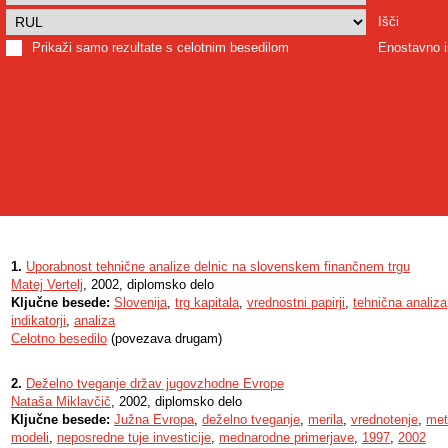
Išči
Prikaži samo rezultate s celotnim besedilom
Enostavno i
1.
Uporabnost tehnične analize delnic na slovenskem finančnem trgu
Matej Vertelj
, 2002, diplomsko delo
Ključne besede:
Slovenija
,
trg kapitala
,
vrednostni papirji
,
tehnična analiza
indikatorji
,
analiza
Celotno besedilo
(povezava drugam)
2.
Deželno tveganje držav jugovzhodne Evrope
Nataša Miklavčič
, 2002, diplomsko delo
Ključne besede:
Južna Evropa
,
deželno tveganje
,
merila
,
vrednotenje
,
met
modeli
,
neposredne tuje investicije
,
mednarodne primerjave
,
1997
,
2002