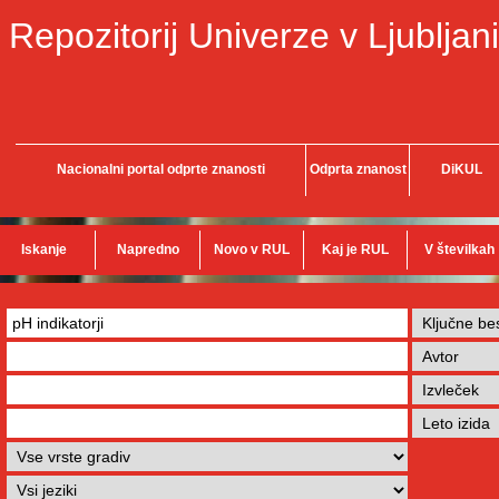
Repozitorij Univerze v Ljubljani
Nacionalni portal odprte znanosti
Odprta znanost
DiKUL
Iskanje
Napredno
Novo v RUL
Kaj je RUL
V številkah