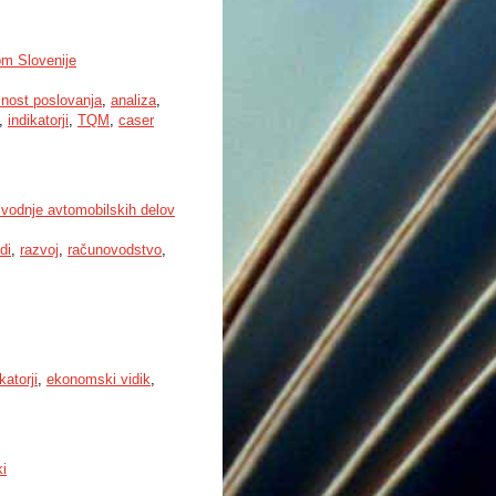
om Slovenije
nost poslovanja
,
analiza
,
,
indikatorji
,
TQM
,
caser
zvodnje avtomobilskih delov
di
,
razvoj
,
računovodstvo
,
katorji
,
ekonomski vidik
,
ki