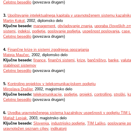
Celotno besedilo
(povezava drugam)
3.
Upoštevanje intelektualnega kapitala v uravnoteženem sistemu kazalnik
Martin Kokol
, 2002, diplomsko delo
Ključne besede:
management
,
obvladovanje znanja
,
uporaba človeških zmo
sistemi
,
indeksi
,
podjetje
,
poslovanje podjetja
,
uspešnost poslovanja
,
case 
Celotno besedilo
(povezava drugam)
4.
Finančne krize in sistemi zgodnjega opozarjanja
Mateja Maučec
, 2002, diplomsko delo
Ključne besede:
finance
,
finančni sistemi
,
krize
,
bančništvo
,
banke
,
valuta
stabilnost sistemov
Celotno besedilo
(povezava drugam)
5.
Kontroling projektov v telekomunikacijskem podjetju
Miroslava Drašler
, 2002, magistrsko delo
Ključne besede:
telekomunikacije
,
podjetje
,
projekti
,
controlling
,
stroški
,
ka
Celotno besedilo
(povezava drugam)
6.
Uvedba uravnoteženega sistema kazalnikov uspešnosti v podjetju TIM 
Matjaž Lesjak
, 2003, magistrsko delo
Ključne besede:
Slovenija
,
industrijsko podjetje
,
TIM Laško
,
poslovanje po
uravnotežen seznam ciljev
,
indikatorji