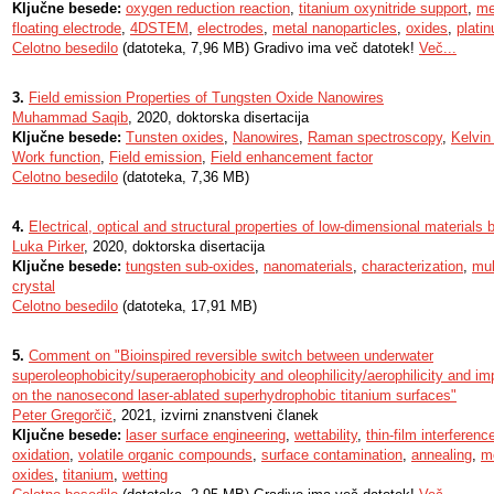
Ključne besede:
oxygen reduction reaction
,
titanium oxynitride support
,
me
floating electrode
,
4DSTEM
,
electrodes
,
metal nanoparticles
,
oxides
,
plati
Celotno besedilo
(datoteka, 7,96 MB) Gradivo ima več datotek!
Več...
3.
Field emission Properties of Tungsten Oxide Nanowires
Muhammad Saqib
, 2020, doktorska disertacija
Ključne besede:
Tunsten oxides
,
Nanowires
,
Raman spectroscopy
,
Kelvin
Work function
,
Field emission
,
Field enhancement factor
Celotno besedilo
(datoteka, 7,36 MB)
4.
Electrical, optical and structural properties of low-dimensional materials
Luka Pirker
, 2020, doktorska disertacija
Ključne besede:
tungsten sub-oxides
,
nanomaterials
,
characterization
,
mul
crystal
Celotno besedilo
(datoteka, 17,91 MB)
5.
Comment on "Bioinspired reversible switch between underwater
superoleophobicity/superaerophobicity and oleophilicity/aerophilicity and im
on the nanosecond laser-ablated superhydrophobic titanium surfaces"
Peter Gregorčič
, 2021, izvirni znanstveni članek
Ključne besede:
laser surface engineering
,
wettability
,
thin-film interferenc
oxidation
,
volatile organic compounds
,
surface contamination
,
annealing
,
me
oxides
,
titanium
,
wetting