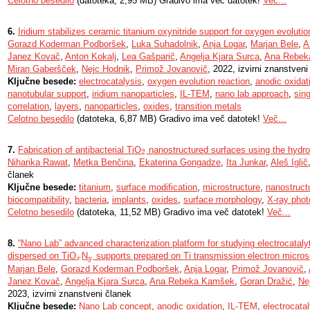
Celotno besedilo
(datoteka, 2,95 MB) Gradivo ima več datotek!
Več...
6.
Iridium stabilizes ceramic titanium oxynitride support for oxygen evolutio
Gorazd Koderman Podboršek
,
Luka Suhadolnik
,
Anja Logar
,
Marjan Bele
,
A
Janez Kovač
,
Anton Kokalj
,
Lea Gašparič
,
Angelja Kjara Surca
,
Ana Rebek
Miran Gaberšček
,
Nejc Hodnik
,
Primož Jovanovič
, 2022, izvirni znanstveni
Ključne besede:
electrocatalysis
,
oxygen evolution reaction
,
anodic oxidat
nanotubular support
,
iridium nanoparticles
,
IL-TEM
,
nano lab approach
,
sin
correlation
,
layers
,
nanoparticles
,
oxides
,
transition metals
Celotno besedilo
(datoteka, 6,87 MB) Gradivo ima več datotek!
Več...
7.
Fabrication of antibacterial TiO
nanostructured surfaces using the hydr
2
2
Niharika Rawat
,
Metka Benčina
,
Ekaterina Gongadze
,
Ita Junkar
,
Aleš Iglič
članek
Ključne besede:
titanium
,
surface modification
,
microstructure
,
nanostruct
biocompatibility
,
bacteria
,
implants
,
oxides
,
surface morphology
,
X-ray phot
Celotno besedilo
(datoteka, 11,52 MB) Gradivo ima več datotek!
Več...
8.
“Nano Lab” advanced characterization platform for studying electrocatalyt
dispersed on TiO
N
supports prepared on Ti transmission electron micros
x
y
x
y
Marjan Bele
,
Gorazd Koderman Podboršek
,
Anja Logar
,
Primož Jovanovič
,
Janez Kovač
,
Angelja Kjara Surca
,
Ana Rebeka Kamšek
,
Goran Dražić
,
Ne
2023, izvirni znanstveni članek
Ključne besede:
Nano Lab concept
,
anodic oxidation
,
IL-TEM
,
electrocata