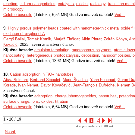
reaction
,
iridium nanoparticles
,
catalysts
,
oxides
,
radiology
,
transition meta
microscopy
Celotno besedilo
(datoteka, 6,54 MB) Gradivo ima več datotek!
Več...
9.
Highly porous polymer beads coated with nanometer-thick metal oxide fil
oxidation of bisphenol A
Gergő Ballai
,
Tomaž Kotnik
,
Matjaž Finšgar
,
Albin Pintar
,
Zoltán Kónya
,
And
Kovačič
, 2023, izvirni znanstveni članek
Ključne besede:
emulsion-templating
,
macroporous polymers
,
atomic-layer
nanocoating
,
heterogeneous photocatalysis
,
deposition
,
nanocomposites
,
o
Celotno besedilo
(datoteka, 13,61 MB) Gradivo ima več datotek!
Več...
10.
Cation adsorption in TiO
nanotubes
2
2
Atiđa Selmani
,
Bertrand Siboulet
,
Mario Špadina
,
Yann Foucaud
,
Goran Dra
Korade
,
Ivan Nemet
,
Davor Kovačević
,
Jean-François Dufrêche
,
Klemen B
znanstveni članek
Ključne besede:
adsorption
,
charge inhomogeneities
,
nanotubes
,
potentiom
surface charge
,
ions
,
oxides
,
titration
Celotno besedilo
(datoteka, 6,64 MB) Gradivo ima več datotek!
Več...
1 - 10 / 19
1
2
Iskanje izvedeno v 0.09 sek.
Na vrh