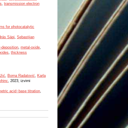
ls
,
transmission electron
ms for photocatalytic
rás Sápi
,
Sebastijan
-deposition
,
metal-oxide
,
xides
,
thickness
žić
,
Borna Radatović
,
Karla
ohinc
, 2023, izvirni
etric acid−base titration
,