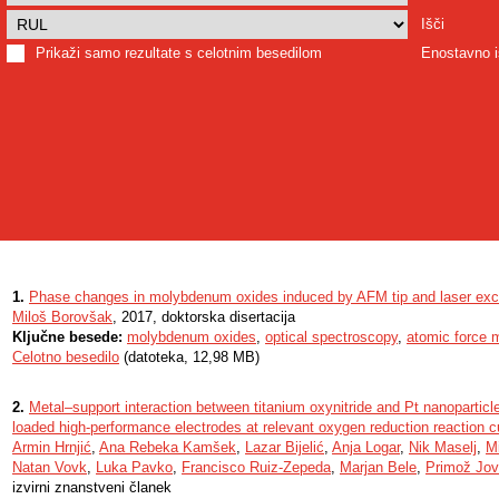
Išči
Prikaži samo rezultate s celotnim besedilom
Enostavno i
1.
Phase changes in molybdenum oxides induced by AFM tip and laser exci
Miloš Borovšak
, 2017, doktorska disertacija
Ključne besede:
molybdenum oxides
,
optical spectroscopy
,
atomic force 
Celotno besedilo
(datoteka, 12,98 MB)
2.
Metal–support interaction between titanium oxynitride and Pt nanoparticle
loaded high-performance electrodes at relevant oxygen reduction reaction cu
Armin Hrnjić
,
Ana Rebeka Kamšek
,
Lazar Bijelić
,
Anja Logar
,
Nik Maselj
,
Mi
Natan Vovk
,
Luka Pavko
,
Francisco Ruiz-Zepeda
,
Marjan Bele
,
Primož Jov
izvirni znanstveni članek