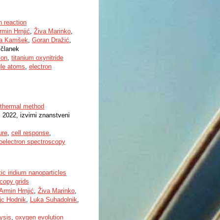
n reaction
rmin Hrnjić
,
Živa Marinko
,
a Kamšek
,
Goran Dražić
,
 članek
ion
,
titanium oxynitride
gle atoms
,
electron
othermal method
, 2022, izvirni znanstveni
ure
,
cell response
,
oelectron spectroscopy
ic iridium nanoparticles
copy grids
Armin Hrnjić
,
Živa Marinko
,
jc Hodnik
,
Luka Suhadolnik
,
lysis
,
oxygen evolution