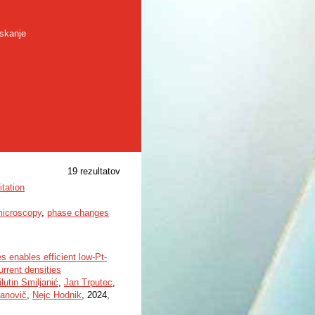
skanje
19 rezultatov
tation
microscopy
,
phase changes
s enables efficient low-Pt-
rrent densities
lutin Smiljanić
,
Jan Trputec
,
anovič
,
Nejc Hodnik
, 2024,