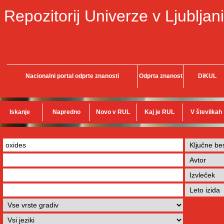
Repozitorij Univerze v Ljubljani
Nacionalni portal odprte znanosti
Odprta znanost
DiKUL
Iskanje
Napredno
Novo v RUL
Kaj je RUL
V številkah