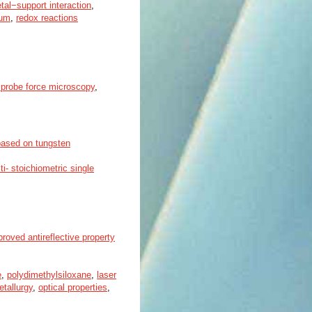
tal−support interaction
,
num
,
redox reactions
 probe force microscopy
,
 based on tungsten
ti- stoichiometric single
proved antireflective property
e
,
polydimethylsiloxane
,
laser
tallurgy
,
optical properties
,