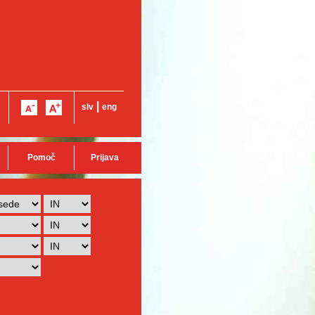
|
slv
eng
Pomoč
Prijava