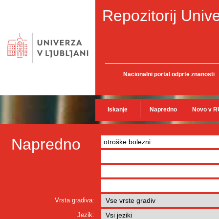
Repozitorij Unive
Nacionalni portal odprte znanosti
Iskanje
Napredno
Novo v R
Napredno
Vrsta gradiva:
Jezik: