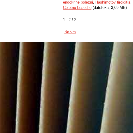
endokrine bolezni
,
Hashimotov tiroiditis
,
Celotno besedilo
(datoteka, 3,09 MB)
1 - 2 / 2
Na vrh