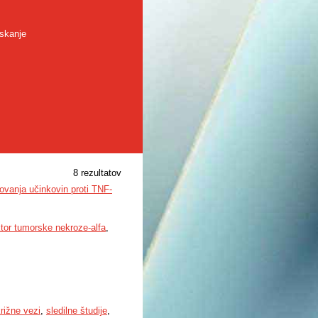
skanje
8 rezultatov
ovanja učinkovin proti TNF-
ktor tumorske nekroze-alfa
,
rižne vezi
,
sledilne študije
,