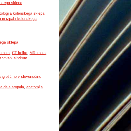
enskega sklepa
tologija kolenskega sklepa
,
i in izpahi kolenskega
nega sklepa
kolka
,
CT kolka
,
MR kolka
,
snitveni sindrom
 angleščine v slovenščino
ga dela stopala
,
anatomija