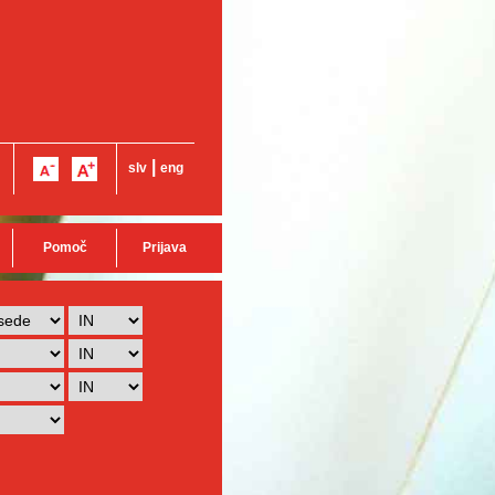
|
slv
eng
Pomoč
Prijava