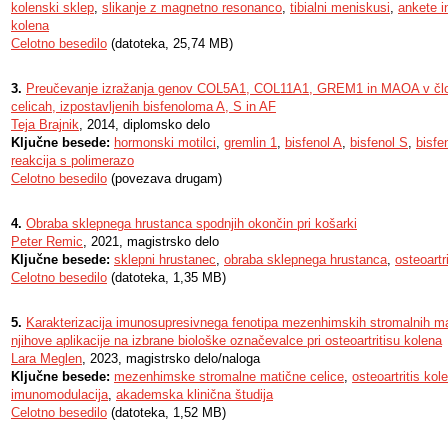
kolenski sklep
,
slikanje z magnetno resonanco
,
tibialni meniskusi
,
ankete i
kolena
Celotno besedilo
(datoteka, 25,74 MB)
3.
Preučevanje izražanja genov COL5A1, COL11A1, GREM1 in MAOA v člo
celicah, izpostavljenih bisfenoloma A, S in AF
Teja Brajnik
, 2014, diplomsko delo
Ključne besede:
hormonski motilci
,
gremlin 1
,
bisfenol A
,
bisfenol S
,
bisfe
reakcija s polimerazo
Celotno besedilo
(povezava drugam)
4.
Obraba sklepnega hrustanca spodnjih okončin pri košarki
Peter Remic
, 2021, magistrsko delo
Ključne besede:
sklepni hrustanec
,
obraba sklepnega hrustanca
,
osteoartri
Celotno besedilo
(datoteka, 1,35 MB)
5.
Karakterizacija imunosupresivnega fenotipa mezenhimskih stromalnih mati
njihove aplikacije na izbrane biološke označevalce pri osteoartritisu kolena
Lara Meglen
, 2023, magistrsko delo/naloga
Ključne besede:
mezenhimske stromalne matične celice
,
osteoartritis kol
imunomodulacija
,
akademska klinična študija
Celotno besedilo
(datoteka, 1,52 MB)