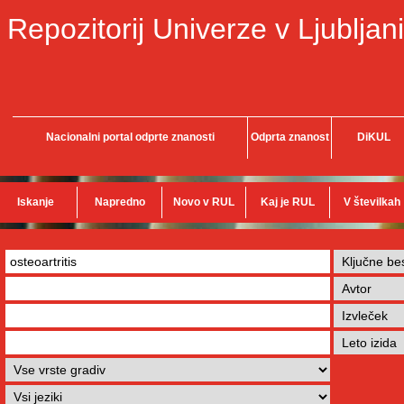
Repozitorij Univerze v Ljubljani
Nacionalni portal odprte znanosti
Odprta znanost
DiKUL
Iskanje
Napredno
Novo v RUL
Kaj je RUL
V številkah