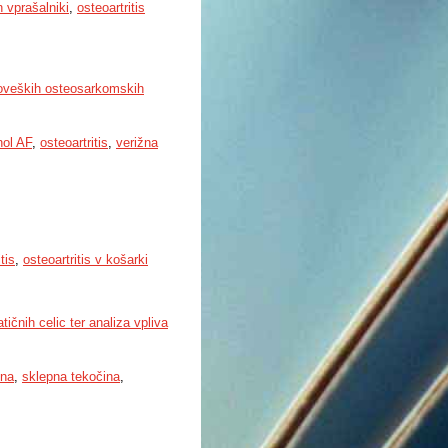
n vprašalniki
,
osteoartritis
veških osteosarkomskih
nol AF
,
osteoartritis
,
verižna
tis
,
osteoartritis v košarki
čnih celic ter analiza vpliva
ena
,
sklepna tekočina
,