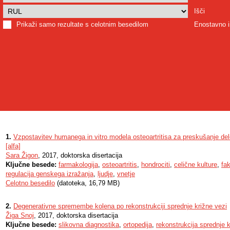
Išči
Prikaži samo rezultate s celotnim besedilom
Enostavno i
1.
Vzpostavitev humanega in vitro modela osteoartritisa za preskušanje del
[alfa]
Sara Žigon
, 2017, doktorska disertacija
Ključne besede:
farmakologija
,
osteoartritis
,
hondrociti
,
celične kulture
,
fa
regulacija genskega izražanja
,
ljudje
,
vnetje
Celotno besedilo
(datoteka, 16,79 MB)
2.
Degenerativne spremembe kolena po rekonstrukciji sprednje križne vezi
Žiga Snoj
, 2017, doktorska disertacija
Ključne besede:
slikovna diagnostika
,
ortopedija
,
rekonstrukcija sprednje k