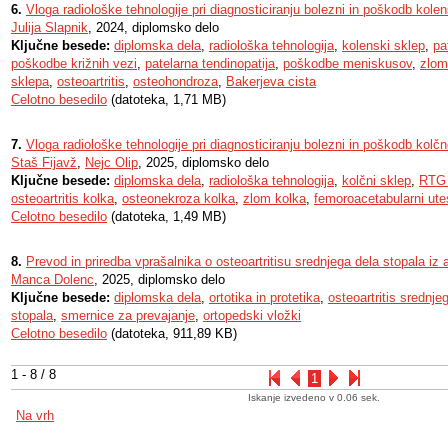
6.
Vloga radiološke tehnologije pri diagnosticiranju bolezni in poškodb kol
Julija Slapnik
, 2024, diplomsko delo
Ključne besede:
diplomska dela
,
radiološka tehnologija
,
kolenski sklep
,
pa
poškodbe križnih vezi
,
patelarna tendinopatija
,
poškodbe meniskusov
,
zlom
sklepa
,
osteoartritis
,
osteohondroza
,
Bakerjeva cista
Celotno besedilo
(datoteka, 1,71 MB)
7.
Vloga radiološke tehnologije pri diagnosticiranju bolezni in poškodb kolč
Staš Fijavž
,
Nejc Olip
, 2025, diplomsko delo
Ključne besede:
diplomska dela
,
radiološka tehnologija
,
kolčni sklep
,
RTG 
osteoartritis kolka
,
osteonekroza kolka
,
zlom kolka
,
femoroacetabularni ute
Celotno besedilo
(datoteka, 1,49 MB)
8.
Prevod in priredba vprašalnika o osteoartritisu srednjega dela stopala iz
Manca Dolenc
, 2025, diplomsko delo
Ključne besede:
diplomska dela
,
ortotika in protetika
,
osteoartritis srednje
stopala
,
smernice za prevajanje
,
ortopedski vložki
Celotno besedilo
(datoteka, 911,89 KB)
1 - 8 / 8
1
Iskanje izvedeno v 0.06 sek.
Na vrh