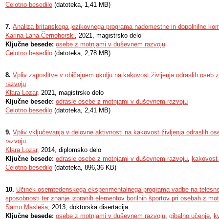
Celotno besedilo
(datoteka, 1,41 MB)
7.
Analiza britanskega jezikovnega programa nadomestne in dopolnilne ko
Karina Lana Černohorski
, 2021, magistrsko delo
Ključne besede:
osebe z motnjami v duševnem razvoju
Celotno besedilo
(datoteka, 2,78 MB)
8.
Vpliv zaposlitve v običajnem okolju na kakovost življenja odraslih ose
razvoju
Klara Lozar
, 2021, magistrsko delo
Ključne besede:
odrasle osebe z motnjami v duševnem razvoju
Celotno besedilo
(datoteka, 2,41 MB)
9.
Vpliv vključevanja v delovne aktivnosti na kakovost življenja odraslih 
razvoju
Klara Lozar
, 2014, diplomsko delo
Ključne besede:
odrasle osebe z motnjami v duševnem razvoju
,
kakovost 
Celotno besedilo
(datoteka, 896,36 KB)
10.
Učinek osemtedenskega eksperimentalnega programa vadbe na telesne z
sposobnosti ter znanje izbranih elementov borilnih športov pri osebah z m
Samo Masleša
, 2013, doktorska disertacija
Ključne besede:
osebe z motnjami v duševnem razvoju
,
gibalno učenje
,
kv