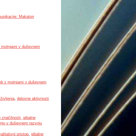
munikacije: Makaton
b z motnjami v duševnem
oseb z motnjami v duševnem
življenja
,
delovne aktivnosti
načilnosti, gibalne
otnjo v duševnem razvoju
alitativni pristop
,
gibalne