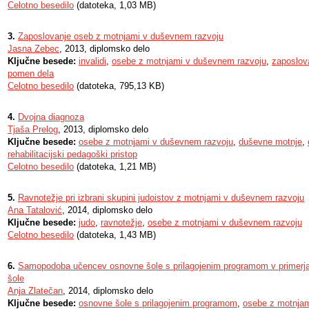
Celotno besedilo
(datoteka, 1,03 MB)
3.
Zaposlovanje oseb z motnjami v duševnem razvoju
Jasna Zebec
, 2013, diplomsko delo
Ključne besede:
invalidi
,
osebe z motnjami v duševnem razvoju
,
zaposlov
pomen dela
Celotno besedilo
(datoteka, 795,13 KB)
4.
Dvojna diagnoza
Tjaša Prelog
, 2013, diplomsko delo
Ključne besede:
osebe z motnjami v duševnem razvoju
,
duševne motnje
,
rehabilitacijski pedagoški pristop
Celotno besedilo
(datoteka, 1,21 MB)
5.
Ravnotežje pri izbrani skupini judoistov z motnjami v duševnem razvoju
Ana Tatalović
, 2014, diplomsko delo
Ključne besede:
judo
,
ravnotežje
,
osebe z motnjami v duševnem razvoju
Celotno besedilo
(datoteka, 1,43 MB)
6.
Samopodoba učencev osnovne šole s prilagojenim programom v primerja
šole
Anja Zlatečan
, 2014, diplomsko delo
Ključne besede:
osnovne šole s prilagojenim programom
,
osebe z motnjam