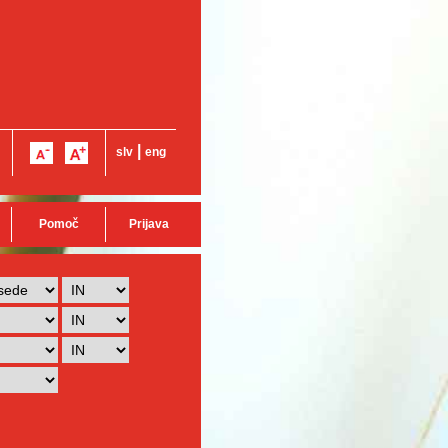
|
slv
eng
Pomoč
Prijava