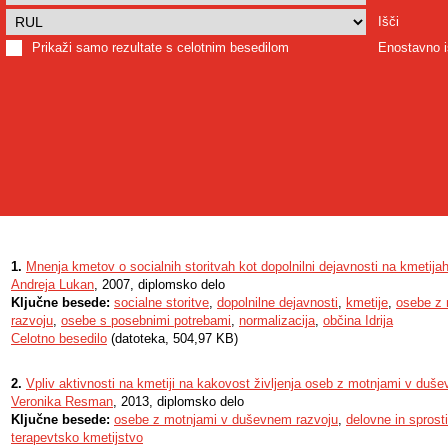
Išči
Prikaži samo rezultate s celotnim besedilom
Enostavno i
1.
Mnenja kmetov o socialnih storitvah kot dopolnilni dejavnosti na kmetija
Andreja Lukan
, 2007, diplomsko delo
Ključne besede:
socialne storitve
,
dopolnilne dejavnosti
,
kmetije
,
osebe z
razvoju
,
osebe s posebnimi potrebami
,
normalizacija
,
občina Idrija
Celotno besedilo
(datoteka, 504,97 KB)
2.
Vpliv aktivnosti na kmetiji na kakovost življenja oseb z motnjami v duš
Veronika Resman
, 2013, diplomsko delo
Ključne besede:
osebe z motnjami v duševnem razvoju
,
delovne in sprost
terapevtsko kmetijstvo