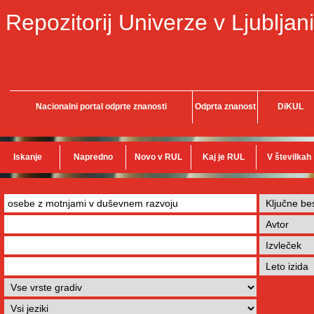
Repozitorij Univerze v Ljubljani
Nacionalni portal odprte znanosti
Odprta znanost
DiKUL
Iskanje
Napredno
Novo v RUL
Kaj je RUL
V številkah