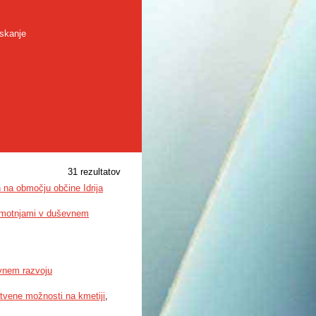
skanje
31 rezultatov
h na območju občine Idrija
 motnjami v duševnem
evnem razvoju
itvene možnosti na kmetiji
,