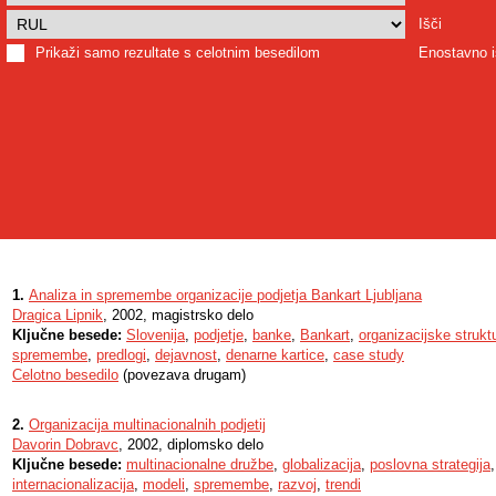
Išči
Prikaži samo rezultate s celotnim besedilom
Enostavno i
1.
Analiza in spremembe organizacije podjetja Bankart Ljubljana
Dragica Lipnik
, 2002, magistrsko delo
Ključne besede:
Slovenija
,
podjetje
,
banke
,
Bankart
,
organizacijske strukt
spremembe
,
predlogi
,
dejavnost
,
denarne kartice
,
case study
Celotno besedilo
(povezava drugam)
2.
Organizacija multinacionalnih podjetij
Davorin Dobravc
, 2002, diplomsko delo
Ključne besede:
multinacionalne družbe
,
globalizacija
,
poslovna strategija
internacionalizacija
,
modeli
,
spremembe
,
razvoj
,
trendi