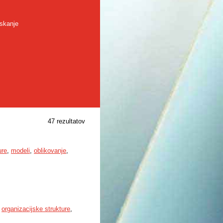
skanje
47 rezultatov
ure
,
modeli
,
oblikovanje
,
,
organizacijske strukture
,