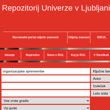
Repozitorij Univerze v Ljubljani
Nacionalni portal odprte znanosti
Odprta znanost
DiKUL
Iskanje
Napredno
Novo v RUL
Kaj je RUL
V številkah