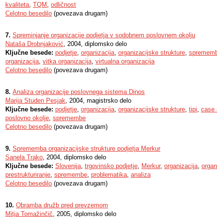
kvaliteta
,
TQM
,
odličnost
Celotno besedilo
(povezava drugam)
7.
Spreminjanje organizacije podjetja v sodobnem poslovnem okolju
Nataša Drobnjaković
, 2004, diplomsko delo
Ključne besede:
podjetje
,
organizacija
,
organizacijske strukture
,
spremem
organizacija
,
vitka organizacija
,
virtualna organizacija
Celotno besedilo
(povezava drugam)
8.
Analiza organizacije poslovnega sistema Dinos
Marija Studen Pesjak
, 2004, magistrsko delo
Ključne besede:
podjetje
,
organizacija
,
organizacijske strukture
,
tipi
,
case 
poslovno okolje
,
spremembe
Celotno besedilo
(povezava drugam)
9.
Sprememba organizacijske strukture podjetja Merkur
Sanela Trako
, 2004, diplomsko delo
Ključne besede:
Slovenija
,
trgovinsko podjetje
,
Merkur
,
organizacija
,
organ
prestrukturiranje
,
spremembe
,
problematika
,
analiza
Celotno besedilo
(povezava drugam)
10.
Obramba družb pred prevzemom
Mitja Tomažinčič
, 2005, diplomsko delo