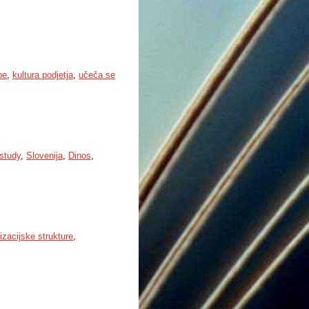
be
,
kultura podjetja
,
učeča se
study
,
Slovenija
,
Dinos
,
izacijske strukture
,