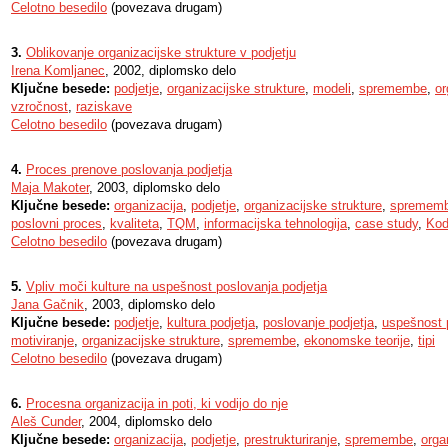
Celotno besedilo
(povezava drugam)
3.
Oblikovanje organizacijske strukture v podjetju
Irena Komljanec
, 2002, diplomsko delo
Ključne besede:
podjetje
,
organizacijske strukture
,
modeli
,
spremembe
,
or
vzročnost
,
raziskave
Celotno besedilo
(povezava drugam)
4.
Proces prenove poslovanja podjetja
Maja Makoter
, 2003, diplomsko delo
Ključne besede:
organizacija
,
podjetje
,
organizacijske strukture
,
spremem
poslovni proces
,
kvaliteta
,
TQM
,
informacijska tehnologija
,
case study
,
Ko
Celotno besedilo
(povezava drugam)
5.
Vpliv moči kulture na uspešnost poslovanja podjetja
Jana Gačnik
, 2003, diplomsko delo
Ključne besede:
podjetje
,
kultura podjetja
,
poslovanje podjetja
,
uspešnost 
motiviranje
,
organizacijske strukture
,
spremembe
,
ekonomske teorije
,
tipi
Celotno besedilo
(povezava drugam)
6.
Procesna organizacija in poti, ki vodijo do nje
Aleš Cunder
, 2004, diplomsko delo
Ključne besede:
organizacija
,
podjetje
,
prestrukturiranje
,
spremembe
,
orga