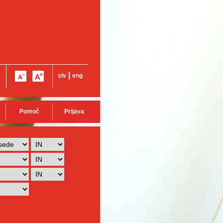
|
slv
eng
Pomoč
Prijava