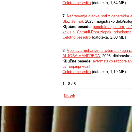
Celotno besedilo
(datoteka, 1,54 MB)
7.
Načrtovanje gladke poti z genetskim 
Blaž Jermol
, 2023, magistrsko delo/nalo
Ključne besede:
genetski algoritem
,
nač
krivulja
,
Catmull-Rom zlepek
,
odsekoma 
Celotno besedilo
(datoteka, 2,80 MB)
8.
Vpeljava mehanizma avtomatskega raz
ALJOŠA MANFREDA
, 2026, diplomsko 
Ključne besede:
avtomatsko razporejan
usmerjanja vozil
Celotno besedilo
(datoteka, 1,19 MB)
1 - 8 / 8
Na vrh