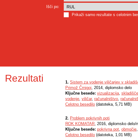
Išči po:
Prikaži samo rezultate s celotnim b
Rezultati
1.
Sistem za vodenje viličarjev v skladi
Primož Črnigoj
, 2014, diplomsko delo
Ključne besede:
vizualizacija
,
skladišč
vodenje
,
viličar
,
računalništvo
,
računalniš
Celotno besedilo
(datoteka, 5,71 MB)
2.
Problem pokrivnih poti
ROK KOMATAR
, 2016, diplomsko delo/
Ključne besede:
pokrivna pot
,
območje
Celotno besedilo
(datoteka, 1,01 MB)