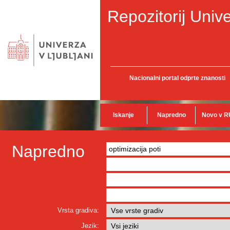
Repozitorij Unive
Nacionalni portal odprte znanosti
Iskanje
Napredno
Novo v R
Napredno
Vrsta gradiva:
Jezik: