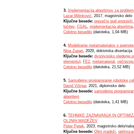
3.
Implementacija algoritmov za probleme
Lazar Milinković
, 2017, magistrsko delo
Ključne besede:
presečni graf enotskih
ločitev
,
CGAL
,
implementacija algoritma
Celotno besedilo
(datoteka, 1,04 MB)
4.
Modeliranje metamaterialov s poenot
Nina Zupan
, 2020, doktorska disertacija
Ključne besede:
dvonivojsko sledenje p
elementu)
,
FE2
,
metamaterial
,
večnivojs
Celotno besedilo
(datoteka, 21,52 MB)
5.
Samodejno programiranje robotske cel
David Višnjar
, 2021, diplomsko delo
Ključne besede:
samodejno programiran
algoritem
Celotno besedilo
(datoteka, 1,41 MB)
6.
TEHNIKE ZAZNAVANJA IN OPTIMIZ
OLJNIH MADEŽEV
Peter Petek
, 2023, magistrsko delo/nalo
Ključne besede:
Oljni madeži
,
optimizac