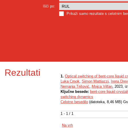
Išči po:
Prikaži samo rezultate s celotnim b
Rezultati
1.
Optical switching of bent-core liquid 
Luka Cmok
,
Simon Mattiazzi
,
Irena Dre
Nemanja Trišović
,
Mojca Vilfan
, 2023, i
Ključne besede:
bent-core liquid crystal
switching dynamics
Celotno besedilo
(datoteka, 8,46 MB) Gr
1 - 1 / 1
Na vrh