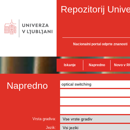
Repozitorij Unive
Nacionalni portal odprte znanosti
Iskanje
Napredno
Novo v R
Napredno
Vrsta gradiva:
Jezik: