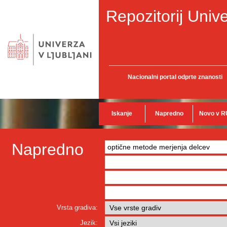
Repozitorij Unive
Nacionalni portal odprte znanosti
Iskanje
Napredno
Novo v R
Napredno
Vrsta gradiva:
Jezik: