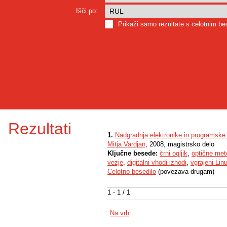
Išči po:
Prikaži samo rezultate s celotnim b
Rezultati
1.
Nadgradnja elektronike in programske 
Mitja Vardjan
, 2008, magistrsko delo
Ključne besede:
črni ogljik
,
optične met
vezje
,
digitalni vhodi-izhodi
,
vgrajeni Lin
Celotno besedilo
(povezava drugam)
1 - 1 / 1
Na vrh