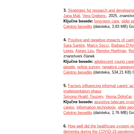
3.
Strategies for research and developme
Jana Mali
,
Vera Grebenc
, 2025, znanstv
Ključne besede:
long-term care
,
older p
Celotno besedilo
(datoteka, 3,83 MB) Gr
4.
Positive and negative impacts of cari
Sara Santini
,
Marco Socci
,
Barbara D’A
Lewis
,
Agnes Leu
,
Renske Hoefman
,
Ros
znanstveni članek
Ključne besede:
adolescent young care
people
,
online survey
,
negative caregivi
Celotno besedilo
(datoteka, 534,21 KB) 
5.
Factors influencing informal carers' a
implementation phase
Simona Hvalič Touzery
,
Vesna Dolničar
,
Ključne besede:
assistive telecare sys
carers
,
information technology
,
older peo
Celotno besedilo
(datoteka, 2,76 MB) Gr
6.
How well did the healthcare system re
dementia during the COVID-19 pandemi