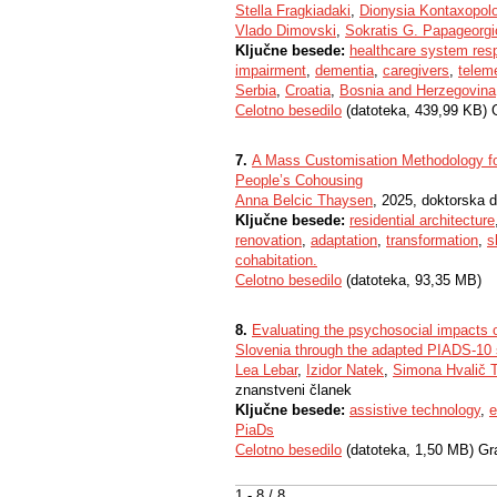
Stella Fragkiadaki
,
Dionysia Kontaxopol
Vlado Dimovski
,
Sokratis G. Papageorgi
Ključne besede:
healthcare system res
impairment
,
dementia
,
caregivers
,
telem
Serbia
,
Croatia
,
Bosnia and Herzegovina
Celotno besedilo
(datoteka, 439,99 KB) 
7.
A Mass Customisation Methodology fo
People’s Cohousing
Anna Belcic Thaysen
, 2025, doktorska d
Ključne besede:
residential architecture
renovation
,
adaptation
,
transformation
,
s
cohabitation.
Celotno besedilo
(datoteka, 93,35 MB)
8.
Evaluating the psychosocial impacts o
Slovenia through the adapted PIADS-10 
Lea Lebar
,
Izidor Natek
,
Simona Hvalič 
znanstveni članek
Ključne besede:
assistive technology
,
e
PiaDs
Celotno besedilo
(datoteka, 1,50 MB) Gr
1 - 8 / 8