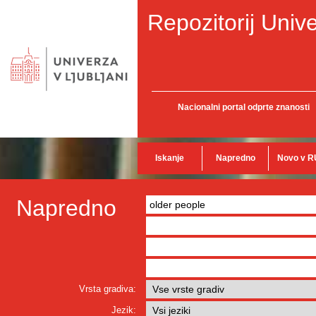
Repozitorij Unive
Nacionalni portal odprte znanosti
Iskanje
Napredno
Novo v R
Napredno
Vrsta gradiva:
Jezik: