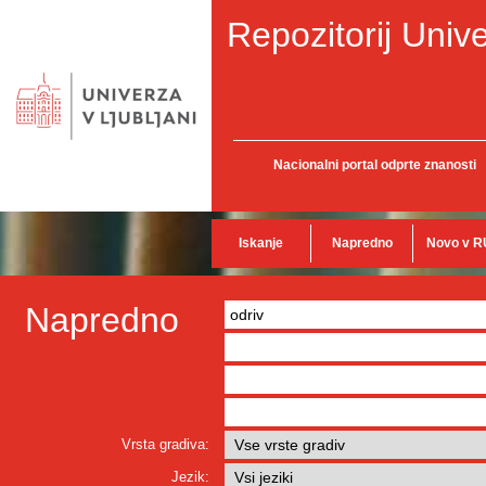
Repozitorij Unive
Nacionalni portal odprte znanosti
Iskanje
Napredno
Novo v R
Napredno
Vrsta gradiva:
Jezik: