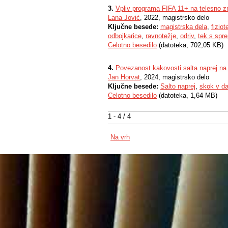
3.
Vpliv programa FIFA 11+ na telesno zm
Lana Jović
, 2022, magistrsko delo
Ključne besede:
magistrska dela
,
fiziot
odbojkarice
,
ravnotežje
,
odriv
,
tek s spr
Celotno besedilo
(datoteka, 702,05 KB)
4.
Povezanost kakovosti salta naprej na 
Jan Horvat
, 2024, magistrsko delo
Ključne besede:
Salto naprej
,
skok v da
Celotno besedilo
(datoteka, 1,64 MB)
1 - 4 / 4
Na vrh