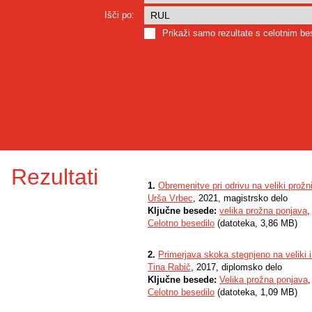
Išči po:
Prikaži samo rezultate s celotnim b
Rezultati
1.
Obremenitve pri odrivu na veliki prožn
Urša Vrbec
, 2021, magistrsko delo
Ključne besede:
velika prožna ponjava
Celotno besedilo
(datoteka, 3,86 MB)
2.
Primerjava skoka stegnjeno na veliki i
Tina Rabič
, 2017, diplomsko delo
Ključne besede:
Velika prožna ponjava
Celotno besedilo
(datoteka, 1,09 MB)