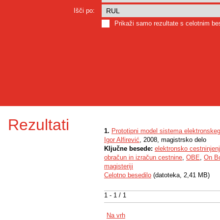
Išči po:
Prikaži samo rezultate s celotnim b
Rezultati
1.
Prototipni model sistema elektronskeg
Igor Alfirević
, 2008, magistrsko delo
Ključne besede:
elektronsko cestninjen
obračun in izračun cestnine
,
OBE
,
On B
magisteriji
Celotno besedilo
(datoteka, 2,41 MB)
1 - 1 / 1
Na vrh