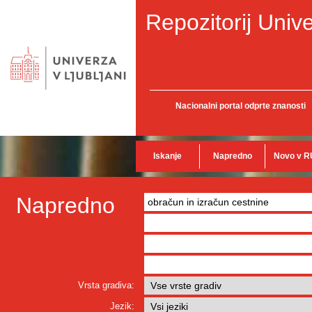
Repozitorij Unive
Nacionalni portal odprte znanosti
Iskanje
Napredno
Novo v R
Napredno
Vrsta gradiva:
Jezik: