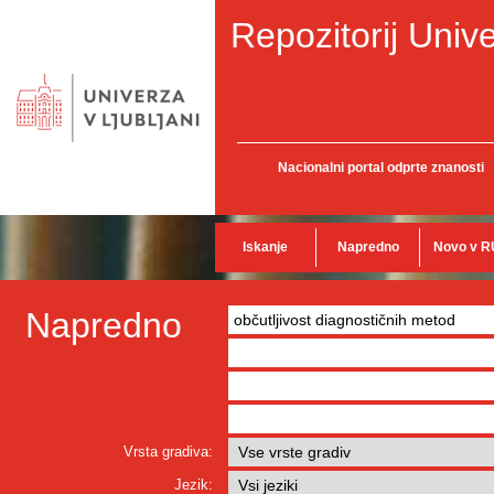
Repozitorij Unive
Nacionalni portal odprte znanosti
Iskanje
Napredno
Novo v R
Napredno
Vrsta gradiva:
Jezik: