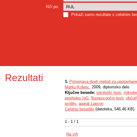
Išči po:
Prikaži samo rezultate s celotnim b
Rezultati
1.
Primerjava dveh metod za ugotavljanje
Marko Kolenc
, 2009, diplomsko delo
Ključne besede:
serološki testi
,
mikrobi
protiteles IgG
,
fluorescenčni testi
,
občutl
avidity
,
aparat Liaison
Celotno besedilo
(datoteka, 546,46 KB)
1 - 1 / 1
Na vrh