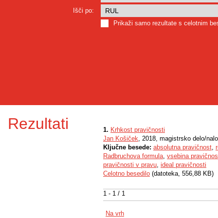
Išči po:
Prikaži samo rezultate s celotnim b
Rezultati
1.
Krhkost pravičnosti
Jan Košiček
, 2018, magistrsko delo/nal
Ključne besede:
absolutna pravičnost
,
Radbruchova formula
,
vsebina pravičnos
pravičnosti v pravu
,
ideal pravičnosti
Celotno besedilo
(datoteka, 556,88 KB)
1 - 1 / 1
Na vrh