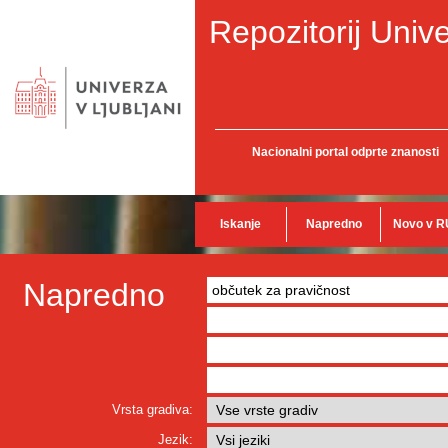
Repozitorij Unive
Nacionalni portal odprte znanosti
Iskanje
Napredno
Novo v R
Napredno
Vrsta gradiva:
Jezik: