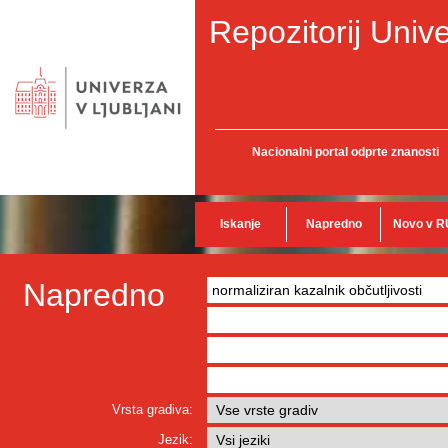
Repozitorij Unive
Nacionalni portal odprte znanosti
Iskanje
Napredno
Novo v R
Napredno
Vrsta gradiva:
Jezik: