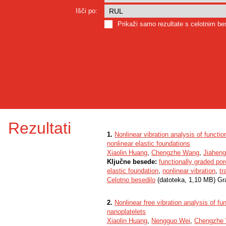
Išči po:
Prikaži samo rezultate s celotnim b
Rezultati
1.
Nonlinear vibration analysis of functi
nonlinear elastic foundations
Xiaolin Huang
,
Chengzhe Wang
,
Jiahen
Ključne besede:
functionally graded p
elastic foundation
,
nonlinear vibration
,
tr
Celotno besedilo
(datoteka, 1,10 MB) Gr
2.
Nonlinear free vibration analysis of f
nanoplatelets
Xiaolin Huang
,
Nengguo Wei
,
Chengzhe