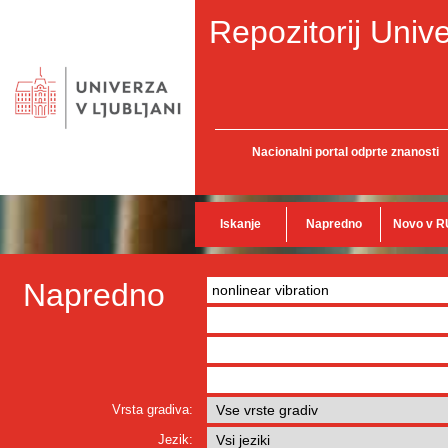
Repozitorij Unive
Nacionalni portal odprte znanosti
Iskanje
Napredno
Novo v R
Napredno
Vrsta gradiva:
Jezik: