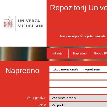
Repozitorij Unive
Nacionalni portal odprte znanosti
Iskanje
Napredno
Novo v R
Napredno
Vrsta gradiva:
Jezik: