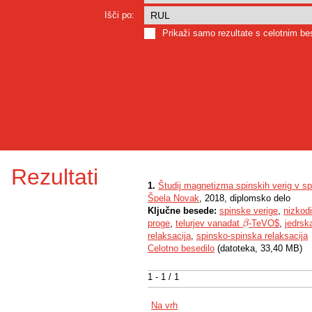
Išči po:
Prikaži samo rezultate s celotnim b
Rezultati
1.
Študij magnetizma spinskih verig v sp
Špela Novak
, 2018, diplomsko delo
Ključne besede:
spinske verige
,
nizkod
proge
,
telurjev vanadat
-TeVO$
,
jedrs
β
β
relaksacija
,
spinsko-spinska relaksacija
Celotno besedilo
(datoteka, 33,40 MB)
1 - 1 / 1
Na vrh