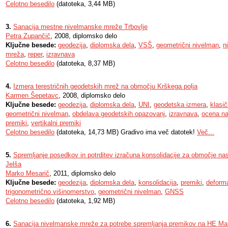
Celotno besedilo
(datoteka, 3,44 MB)
3.
Sanacija mestne nivelmanske mreže Trbovlje
Petra Zupančič
, 2008, diplomsko delo
Ključne besede:
geodezija
,
diplomska dela
,
VSŠ
,
geometrični nivelman
,
n
mreža
,
reper
,
izravnava
Celotno besedilo
(datoteka, 8,37 MB)
4.
Izmera terestričnih geodetskih mrež na območju Krškega polja
Karmen Šepetavc
, 2008, diplomsko delo
Ključne besede:
geodezija
,
diplomska dela
,
UNI
,
geodetska izmera
,
klasič
geometrični nivelman
,
obdelava geodetskih opazovanj
,
izravnava
,
ocena na
premiki
,
vertikalni premiki
Celotno besedilo
(datoteka, 14,73 MB) Gradivo ima več datotek!
Več...
5.
Spremljanje posedkov in potrditev izračuna konsolidacije za območje na
Jelša
Marko Mesarič
, 2011, diplomsko delo
Ključne besede:
geodezija
,
diplomska dela
,
konsolidacija
,
premiki
,
deforma
trigonometrično višinomerstvo
,
geometrični nivelman
,
GNSS
Celotno besedilo
(datoteka, 1,92 MB)
6.
Sanacija nivelmanske mreže za potrebe spremljanja premikov na HE Mar