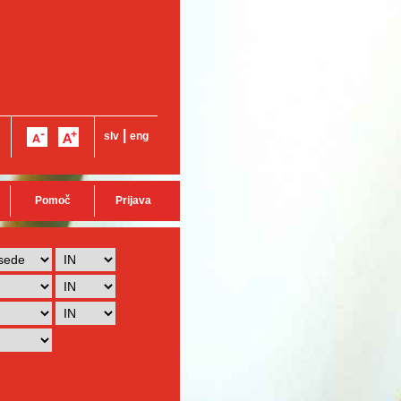
|
slv
eng
Pomoč
Prijava