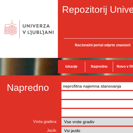
Repozitorij Unive
Nacionalni portal odprte znanosti
Iskanje
Napredno
Novo v R
Napredno
Vrsta gradiva:
Jezik: