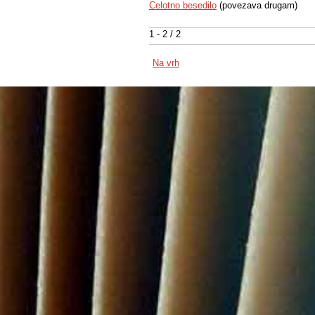
Celotno besedilo
(povezava drugam)
1 - 2 / 2
Na vrh